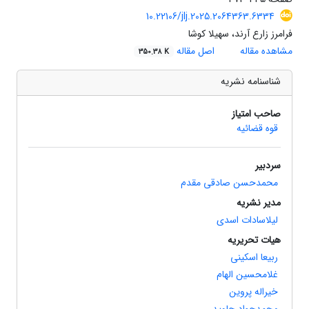
10.22106/jlj.2025.2064363.6334
فرامرز زارع آرند، سهیلا کوشا
مشاهده مقاله
اصل مقاله
350.38 K
شناسنامه نشریه
صاحب امتیاز
قوه قضائیه
سردبیر
محمدحسن صادقی مقدم
مدیر نشریه
لیلاسادات اسدی
هیات تحریریه
ربیعا اسکینی
غلامحسین الهام
خیراله پروین
محمدجواد جاوید