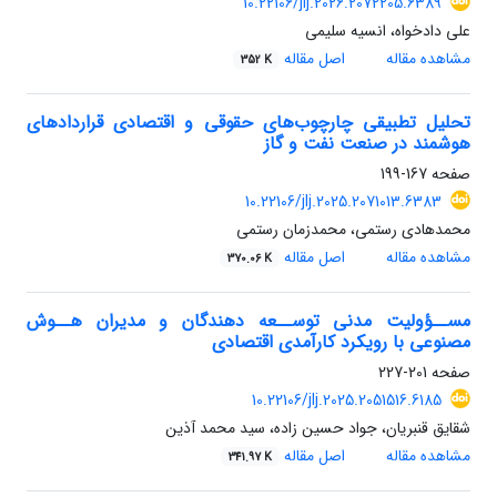
10.22106/jlj.2026.2072205.6389
علی دادخواه، انسیه سلیمی
مشاهده مقاله
اصل مقاله
352 K
تحلیل تطبیقی چارچوب‌های حقوقی و اقتصادی قراردادهای
هوشمند در صنعت نفت و گاز
صفحه
167-199
10.22106/jlj.2025.2071013.6383
محمدهادی رستمی، محمدزمان رستمی
مشاهده مقاله
اصل مقاله
370.06 K
مســؤولیت مدنی توســعه دهندگان و مدیران هــوش
مصنوعی با رویکرد کارآمدی اقتصادی
صفحه
201-227
10.22106/jlj.2025.2051516.6185
شقایق قنبریان، جواد حسین زاده، سید محمد آذین
مشاهده مقاله
اصل مقاله
341.97 K