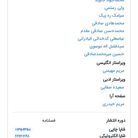
ولی رستمی
سیامک ره پیک
محمدهادی صادقی
محمدحسن صادقی مقدم
عباسعلی کدخدائی الیادرانی
سیدفضل اله موسوی
حسین میرمحمدصادقی
ویراستار انگلیسی
مریم مهیمنی
ویراستار ادبی
سعیده صفایی
صفحه آرا
مریم حیدری
دوره انتشار
فصلنامه
شاپا چاپی
1735-4358
شاپا الکترونیکی
2676-7198