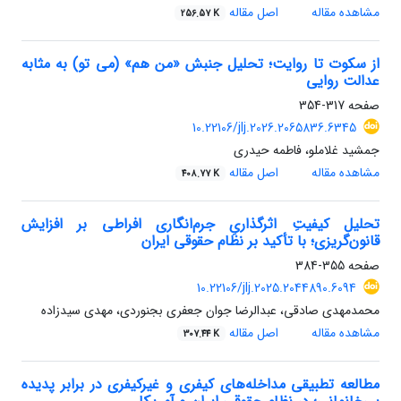
مشاهده مقاله
اصل مقاله
256.57 K
از سکوت تا روایت؛ تحلیل جنبش «من‏ هم» (می تو) به مثابه
عدالت روایی
صفحه
317-354
10.22106/jlj.2026.2065836.6345
جمشید غلاملو، فاطمه حیدری
مشاهده مقاله
اصل مقاله
408.77 K
تحلیل کیفیتِ اثرگذاریِ جرم‌انگاری افراطی بر افزایش
قانون‌گریزی؛ با تأکید بر نظام حقوقی ایران
صفحه
355-384
10.22106/jlj.2025.2044890.6094
محمدمهدی صادقی، عبدالرضا جوان جعفری بجنوردی، مهدی سیدزاده
مشاهده مقاله
اصل مقاله
307.44 K
مطالعه تطبیقی مداخله‌‌های کیفری و غیرکیفری در برابر پدیده‌