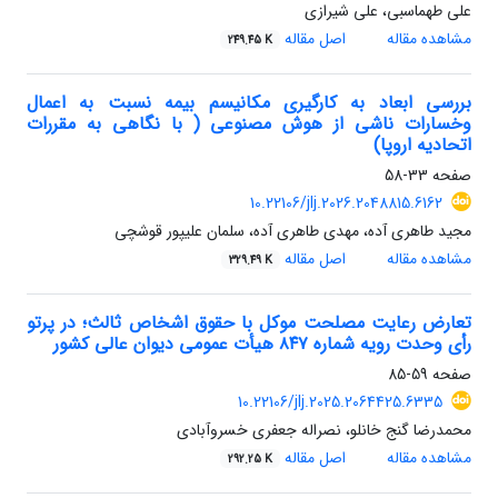
علی طهماسبی، علی شیرازی
مشاهده مقاله
اصل مقاله
249.45 K
بررسی ابعاد به کارگیری مکانیسم بیمه نسبت به اعمال
وخسارات ناشی از هوش مصنوعی ( با نگاهی به مقررات
اتحادیه اروپا)
صفحه
33-58
10.22106/jlj.2026.2048815.6162
مجید طاهری آده، مهدی طاهری آده، سلمان علیپور قوشچی
مشاهده مقاله
اصل مقاله
329.49 K
تعارض رعایت مصلحت موکل با حقوق اشخاص ثالث؛ در پرتو
رأی وحدت رویه شماره ۸۴۷ هیأت عمومی دیوان عالی کشور
صفحه
59-85
10.22106/jlj.2025.2064425.6335
محمدرضا گنج خانلو، نصراله جعفری خسروآبادی
مشاهده مقاله
اصل مقاله
292.25 K