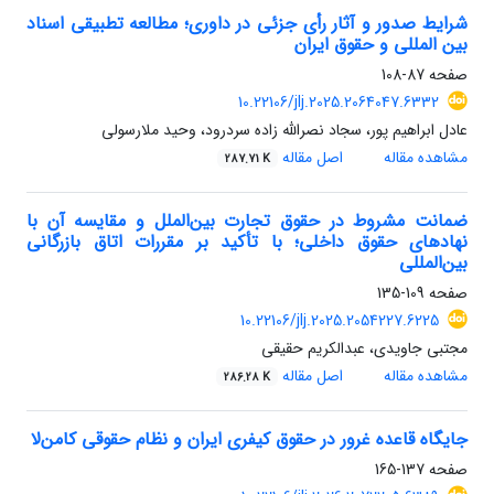
شرایط صدور و آثار رأی جزئی در داوری؛ مطالعه تطبیقی اسناد
بین المللی و حقوق ایران
صفحه
87-108
10.22106/jlj.2025.2064047.6332
عادل ابراهیم پور، سجاد نصرالله زاده سردرود، وحید ملارسولی
مشاهده مقاله
اصل مقاله
287.71 K
ضمانت مشروط در حقوق تجارت بین‌الملل و مقایسه‌ آن با
نهادهای حقوق داخلی؛ با تأکید بر مقررات اتاق بازرگانی
بین‌المللی
صفحه
109-135
10.22106/jlj.2025.2054227.6225
مجتبی جاویدی، عبدالکریم حقیقی
مشاهده مقاله
اصل مقاله
286.28 K
جایگاه قاعده غرور در حقوق کیفری ایران و نظام حقوقی کامن‌لا
صفحه
137-165