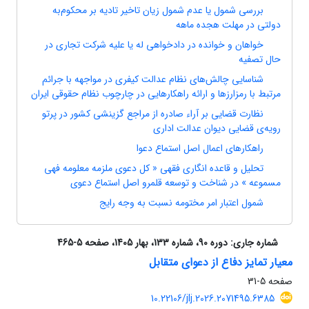
بررسی شمول یا عدم شمول زیان تاخیر تادیه بر محکوم‌به
دولتی در مهلت هجده ماهه
خواهان و خوانده در دادخواهی له یا علیه شرکت تجاری در
حال تصفیه
شناسایی چالش‌های نظام عدالت کیفری در مواجهه با جرائم
مرتبط با رمزارزها و ارائه راهکارهایی در چارچوب نظام حقوقی ایران
نظارت قضایی بر آراء صادره از مراجع گزینشی کشور در پرتو
رویه‌ی قضایی دیوان عدالت اداری
راهکارهای اعمال اصل استماع دعوا
تحلیل و قاعده انگاری فقهی « کل دعوی ملزمه معلومه فهی
مسموعه » در شناخت و توسعه قلمرو اصل استماع دعوی
شمول اعتبار امر مختومه نسبت به وجه رایج
شماره جاری:
دوره 90، شماره 133، بهار 1405، صفحه 5-465
معیار تمایز دفاع از دعوای متقابل
صفحه
5-31
10.22106/jlj.2026.2071495.6385