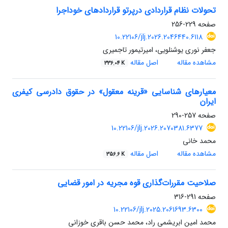
تحولات نظام قراردادی درپرتو قراردادهای خوداجرا
صفحه
229-256
10.22106/jlj.2026.2046440.6118
جعفر نوری یوشنلویی، امیرتیمور تاجمیری
مشاهده مقاله
اصل مقاله
336.04 K
معیارهای شناسایی «قرینه معقول» در حقوق دادرسی کیفری
ایران
صفحه
257-290
10.22106/jlj.2026.2070381.6377
محمد خانی
مشاهده مقاله
اصل مقاله
356.6 K
صلاحیت مقررات‌گذاری قوه مجریه در امور قضایی
صفحه
291-316
10.22106/jlj.2025.2061693.6300
محمد امین ابریشمی راد، محمد حسن باقری خوزانی