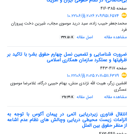
بی‌خانمانی؛ در نظام حقوقی ایران و آمریکا
صفحه
385-416
10.22106/jlj.2026.2091951.6574
محمدجعفر حبیب زاده، سید درید موسوی مجاب، شیرین دخت پیروزان
فرد
مشاهده مقاله
اصل مقاله
336.51 K
ضرورت شناسایی و تضمین نسل چهارم حقوق بشر؛ با تاکید بر
ظرفیتها و عملکرد سازمان همکاری اسلامی
صفحه
417-443
10.22106/jlj.2025.2070511.6379
افشین زرگر، هیبت الله نژندی منش، بهنام حبیبی درگاه، غلامرضا موسوی
عسگری
مشاهده مقاله
اصل مقاله
296.49 K
انتقال فناوری زیردریایی اتمی در پیمان آکوس با توجه به
الزامات زیست محیطی دریایی وچالش های نظام عدم اشاعه
از منظر حقوق بین الملل
صفحه
445-473