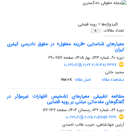
کلیدواژه‌ها =
رویه قضایی
تعداد مقالات:
8
معیارهای شناسایی «قرینه معقول» در حقوق دادرسی کیفری
ایران
دوره 90، شماره 133، بهار 1405، صفحه
257-290
10.22106/jlj.2026.2070381.6377
محمد خانی
مشاهده مقاله
اصل مقاله
356.6 K
مطالعه تطبیقی معیارهای تشخیص اظهارات غیرمؤثر در
گفتگوهای مقدماتی مبتنی بر رویه قضایی
دوره 89، شماره 132، زمستان 1404، صفحه
137-162
10.22106/jlj.2025.2057152.6261
آرتین جهانشاهی، حبیب طالب احمدی