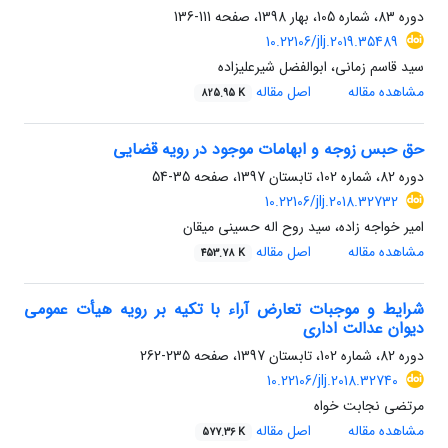
دوره 83، شماره 105، بهار 1398، صفحه
111-136
10.22106/jlj.2019.35489
سید قاسم زمانی، ابوالفضل شیرعلیزاده
مشاهده مقاله
اصل مقاله
825.95 K
حق حبس زوجه و ابهامات موجود در رویه قضایی
دوره 82، شماره 102، تابستان 1397، صفحه
35-54
10.22106/jlj.2018.32732
امیر خواجه زاده، سید روح اله حسینی میقان
مشاهده مقاله
اصل مقاله
453.78 K
شرایط و موجبات تعارض آراء با تکیه بر رویه هیأت عمومی
دیوان عدالت اداری
دوره 82، شماره 102، تابستان 1397، صفحه
235-262
10.22106/jlj.2018.32740
مرتضی نجابت خواه
مشاهده مقاله
اصل مقاله
577.36 K