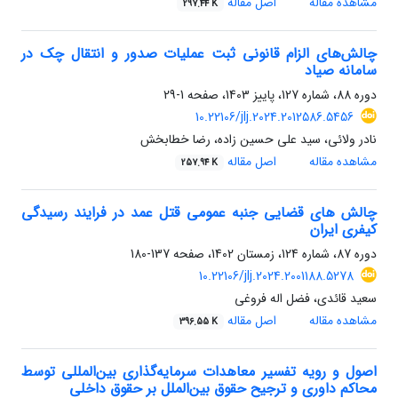
مشاهده مقاله
اصل مقاله
297.44 K
چالش‌های الزام قانونی ثبت عملیات صدور و انتقال چک در
سامانه صیاد
دوره 88، شماره 127، پاییز 1403، صفحه
1-29
10.22106/jlj.2024.2012586.5456
نادر ولائی، سید علی حسین زاده، رضا خطابخش
مشاهده مقاله
اصل مقاله
257.94 K
چالش های قضایی جنبه عمومی قتل عمد در فرایند رسیدگی
کیفری ایران
دوره 87، شماره 124، زمستان 1402، صفحه
137-180
10.22106/jlj.2024.2001188.5278
سعید قائدی، فضل اله فروغی
مشاهده مقاله
اصل مقاله
396.55 K
اصول و رویه تفسیر معاهدات سرمایه‌گذاری بین‌المللی توسط
محاکم داوری و ترجیح حقوق بین‌الملل بر حقوق داخلی