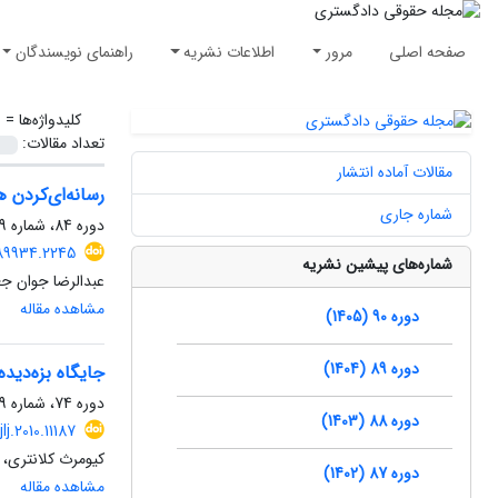
صفحه اصلی
مرور
اطلاعات نشریه
راهنمای نویسندگان
کلیدواژه‌ها =
ش
تعداد مقالات:
مقالات آماده انتشار
رسانه‌ای‌کردن 
شماره جاری
دوره 84، شماره 109، بهار 1399، صفحه
9.89934.2245
شماره‌های پیشین نشریه
عبدالرضا جوان ج
مشاهده مقاله
دوره 90 (1405)
دوره 89 (1404)
جایگاه بزه‌دیده
دوره 74، شماره 69، بهار 1389، صفحه
دوره 88 (1403)
jlj.2010.11187
کیومرث کلانتری، ف
دوره 87 (1402)
مشاهده مقاله