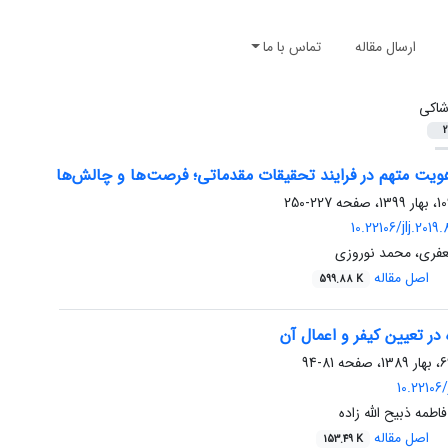
ارسال مقاله
تماس با ما
اکی
2
هویت متهم در فرایند تحقیقات مقدماتی؛ فرصت‌ها و چالش‌ها
227-250
10.22106/jlj.201
عفری، محمد نوروزی
اصل مقاله
599.88 K
 در تعیین کیفر و اعمال آن
81-94
10.22106/
اطمه ذبیح الله زاده
اصل مقاله
153.49 K