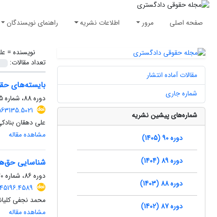
صفحه اصلی
مرور
اطلاعات نشریه
راهنمای نویسندگان
نویسنده =
عل
تعداد مقالات:
مقالات آماده انتشار
بایسته‌های حقو
شماره جاری
دوره 88، شماره 125، بهار 1403، صفحه
.563135.5021
شماره‌های پیشین نشریه
علی دهقان بنادکی
مشاهده مقاله
دوره 90 (1405)
دوره 89 (1404)
شناسایی حق‌ها
دوره 86، شماره 120، زمستان 1401، صفحه
دوره 88 (1403)
.545196.4589
محمد نجفی کلیان
دوره 87 (1402)
مشاهده مقاله