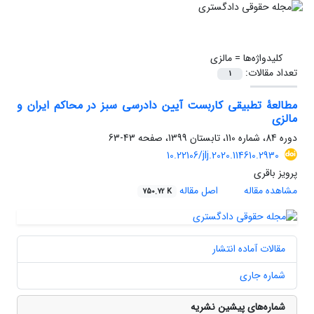
کلیدواژه‌ها =
مالزی
تعداد مقالات:
1
مطالعۀ تطبیقی کاربست آیین دادرسی سبز در محاکم ایران و
مالزی
دوره 84، شماره 110، تابستان 1399، صفحه
43-63
10.22106/jlj.2020.114610.2930
پرویز باقری
مشاهده مقاله
اصل مقاله
750.72 K
مقالات آماده انتشار
شماره جاری
شماره‌های پیشین نشریه