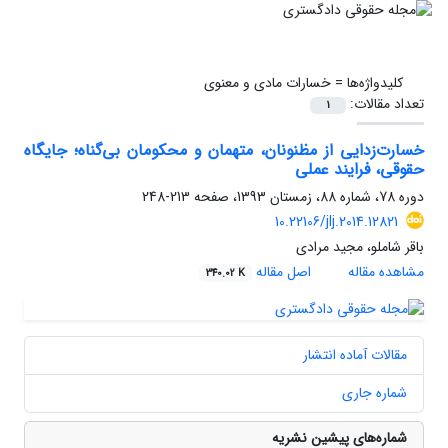
کلیدواژه‌ها =
خسارات مادی و معنوی
تعداد مقالات:
1
خسارت‌زدایی از مظنونان، متهمان و محکومان بی‌گناه؛ جایگاه
حقوقی، فرایند عملی
دوره 78، شماره 88، زمستان 1393، صفحه
213-248
10.22106/jlj.2014.12821
باقر شاملو، مجید مرادی
مشاهده مقاله
اصل مقاله
340.02 K
مقالات آماده انتشار
شماره جاری
شماره‌های پیشین نشریه