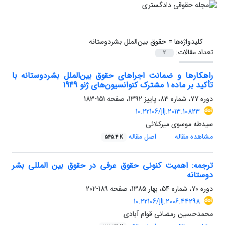
کلیدواژه‌ها =
حقوق بین‌الملل بشردوستانه
تعداد مقالات:
2
راهکارها و ضمانت اجراهای حقوق بین‌الملل بشردوستانه با
تأکید بر ماده 1 مشترک کنوانسیون‌های ژنو 1949
دوره 77، شماره 83، پاییز 1392، صفحه
151-183
10.22106/jlj.2013.10823
سیدطه موسوی میرکلائی
مشاهده مقاله
اصل مقاله
545.4 K
ترجمه: اهمیت کنونی حقوق عرفی در حقوق بین المللی بشر
دوستانه
دوره 70، شماره 54، بهار 1385، صفحه
189-202
10.22106/jlj.2006.44298
محمدحسین رمضانی قوام آبادی