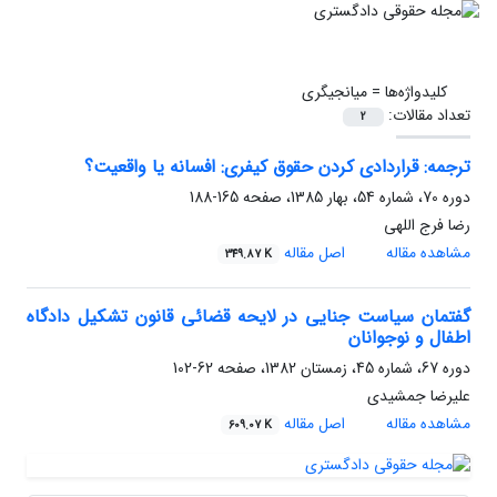
کلیدواژه‌ها =
میانجیگری
تعداد مقالات:
2
ترجمه: قراردادی کردن حقوق کیفری: افسانه یا واقعیت؟
دوره 70، شماره 54، بهار 1385، صفحه
165-188
رضا فرج اللهی
مشاهده مقاله
اصل مقاله
349.87 K
گفتمان سیاست جنایی در لایحه قضائی قانون تشکیل دادگاه
اطفال و نوجوانان
دوره 67، شماره 45، زمستان 1382، صفحه
62-102
علیرضا جمشیدی
مشاهده مقاله
اصل مقاله
609.07 K