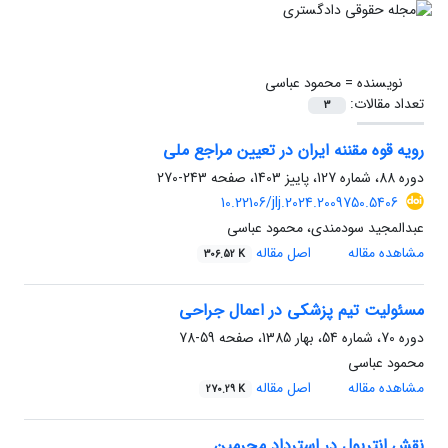
نویسنده =
محمود عباسی
تعداد مقالات:
3
رویه قوه مقننه ایران در تعیین مراجع ملی
دوره 88، شماره 127، پاییز 1403، صفحه
243-270
10.22106/jlj.2024.2009750.5406
عبدالمجید سودمندی، محمود عباسی
مشاهده مقاله
اصل مقاله
306.52 K
مسئولیت تیم پزشکی در اعمال جراحی
دوره 70، شماره 54، بهار 1385، صفحه
59-78
محمود عباسی
مشاهده مقاله
اصل مقاله
270.29 K
نقش انترپول در استرداد مجرمین