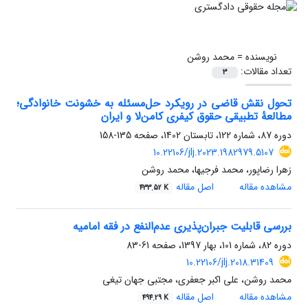
نویسنده =
محمد روشن
تعداد مقالات:
3
تحول نقش قاضی در رویکرد حل‌مسئله به خشونت خانوادگی؛
مطالعۀ تطبیقی حقوق کیفری کامن‌لا و ایران
دوره 87، شماره 122، تابستان 1402، صفحه
135-158
10.22106/jlj.2023.1982979.5107
زهرا رضاپور، محمد فرجیها، محمد روشن
مشاهده مقاله
اصل مقاله
433.52 K
بررسی قابلیت جبران‌پذیری عدم‌النفع در فقه امامیه
دوره 82، شماره 101، بهار 1397، صفحه
61-83
10.22106/jlj.2018.31409
محمد روشن، علی اکبر جعفری، مجتبی جهان تیغی
مشاهده مقاله
اصل مقاله
494.29 K