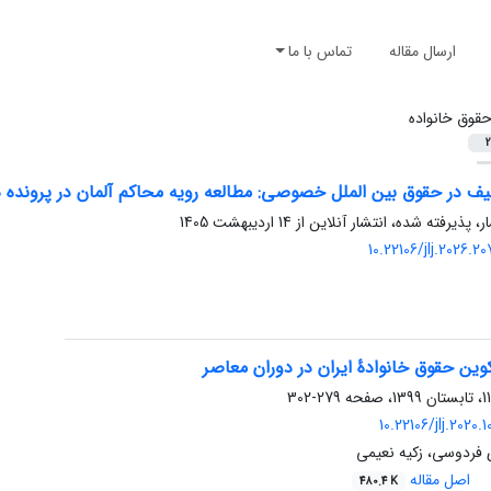
ارسال مقاله
تماس با ما
قوق خانواده
2
 در حقوق بین الملل خصوصی: مطالعه رویه محاکم آلمان در پرونده ها
ر، پذیرفته شده، انتشار آنلاین از
14 اردیبهشت 1405
10.22106/jlj.2026.
وین حقوق خانوادۀ ایران در دوران معاصر
279-302
10.22106/jlj.2020
 فردوسی، زکیه نعیمی
اصل مقاله
480.4 K