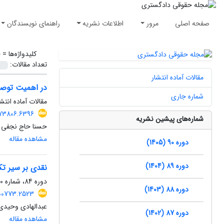
صفحه اصلی
مرور
اطلاعات نشریه
راهنمای نویسندگان
کلیدواژه‌ها =
ح
تعداد مقالات:
مقالات آماده انتشار
در اهمیت توصیف
شماره جاری
مقالات آماده انتشا
2073806.6396
شماره‌های پیشین نشریه
حسنا حاج نجفی
مشاهده مقاله
دوره 90 (1405)
دوره 89 (1404)
نقدی بر سیر تک
دوره 84، شماره 110، تابستان 1399، صفحه
دوره 88 (1403)
.100773.2523
عبدالهادی وحیدی
دوره 87 (1402)
مشاهده مقاله