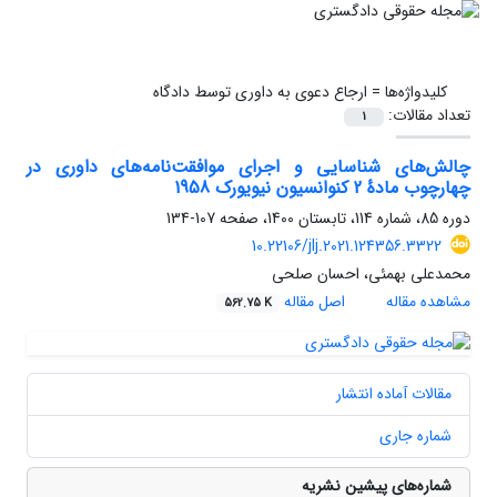
کلیدواژه‌ها =
ارجاع دعوی به داوری توسط دادگاه
تعداد مقالات:
1
چالش‌های شناسایی و اجرای موافقت‌نامه‌های داوری در
چهارچوب مادۀ 2 کنوانسیون نیویورک 1958
دوره 85، شماره 114، تابستان 1400، صفحه
107-134
10.22106/jlj.2021.124356.3322
محمدعلی بهمئی، احسان صلحی
مشاهده مقاله
اصل مقاله
562.75 K
مقالات آماده انتشار
شماره جاری
شماره‌های پیشین نشریه