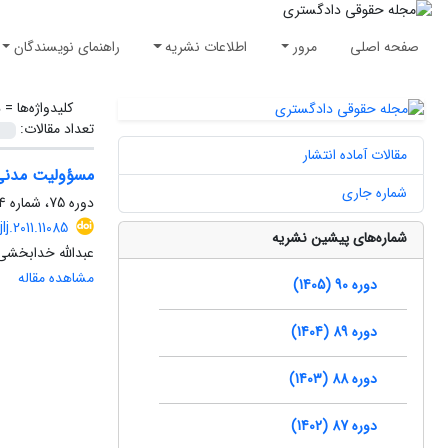
صفحه اصلی
مرور
اطلاعات نشریه
راهنمای نویسندگان
کلیدواژه‌ها =
د
تعداد مقالات:
مقالات آماده انتشار
مسؤولیت مدنی 
شماره جاری
دوره 75، شماره 74، تابستان 1390، صفحه
jlj.2011.11085
شماره‌های پیشین نشریه
عبدالله خدابخشی
مشاهده مقاله
دوره 90 (1405)
دوره 89 (1404)
دوره 88 (1403)
دوره 87 (1402)