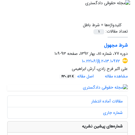
کلیدواژه‌ها =
شرط باطل
تعداد مقالات:
1
شرط مجهول
دوره 77، شماره 81، بهار 1392، صفحه
93-109
10.22106/jlj.2013.10972
علی اکبر فرح زادی، آرش ابراهیمی
مشاهده مقاله
اصل مقاله
430.59 K
مقالات آماده انتشار
شماره جاری
شماره‌های پیشین نشریه