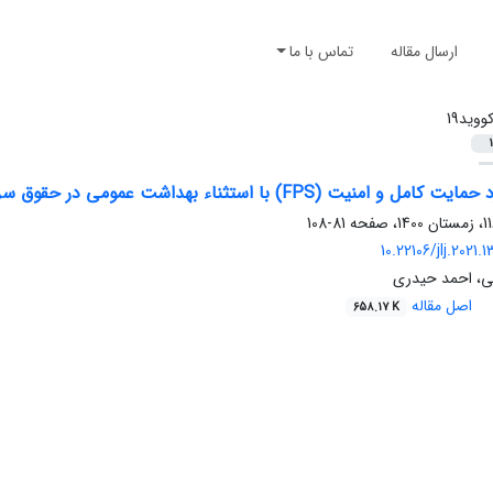
ارسال مقاله
تماس با ما
ووید19
1
 استثناء بهداشت عمومی در حقوق سرمایه‌گذاری بین‌المللی با تأکید بر کووید۱۹
81-108
10.22106/jlj.2021
می، احمد حیدری
اصل مقاله
658.17 K