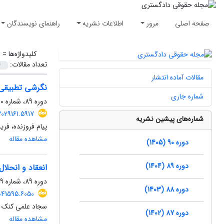
صفحه اصلی
مرور
اطلاعات نشریه
راهنمای نویسندگان
کلیدواژه‌ها =
ش
تعداد مقالات:
مقالات آماده انتشار
نگرشی تطبیقی ب
شماره جاری
دوره 89، شماره 130، تابستان 1404، صفحه
.2029161.5917
شماره‌های پیشین نشریه
پیام فروزنده، فر
مشاهده مقاله
دوره 90 (1405)
دوره 89 (1404)
انعقاد و انحلا
دوره 89، شماره 129، بهار 1404، صفحه
دوره 88 (1403)
2041595.6050
سجاد علمی کنک ل
دوره 87 (1402)
مشاهده مقاله