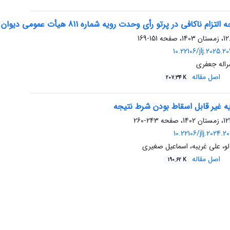
ناکافی در پرتو رأی وحدت رویه شماره 811 هیأت عمومی دیوان عالی کشور
151-169
10.22106/jlj.2025.
راله جعفری
اصل مقاله
207.34 K
ه غیر قابل اسقاط بودن شرط نتیجه
243-260
10.22106/jlj.2024.
و، علی غریبه، اسماعیل صغیری
اصل مقاله
190.62 K