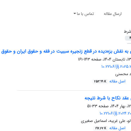
ارسال مقاله
تماس با ما
رط
4
ه نقش بزه‌دیده در قطع زنجیره سببیت در فقه و حقوق ایران و حقوق 
143-161
10.22106/jlj.2025
ید محسنی
اصل مقاله
253.99 K
ل عقد نکاح با شرط نتیجه
33-51
10.22106/jlj.2024.
و، علی غریبه، اسماعیل صغیری
اصل مقاله
196.67 K