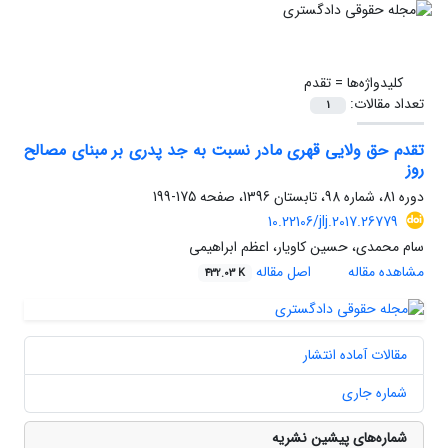
کلیدواژه‌ها =
تقدم
تعداد مقالات:
1
تقدم حق ولایی قهری مادر نسبت به جد پدری بر مبنای مصالح
روز
دوره 81، شماره 98، تابستان 1396، صفحه
175-199
10.22106/jlj.2017.26779
سام محمدی، حسین کاویار، اعظم ابراهیمی
مشاهده مقاله
اصل مقاله
432.03 K
مقالات آماده انتشار
شماره جاری
شماره‌های پیشین نشریه