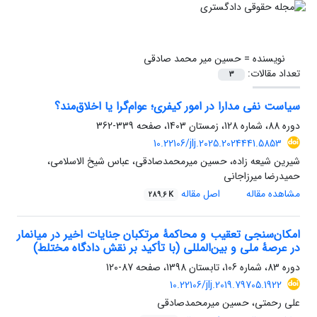
نویسنده =
حسین میر محمد صادقی
تعداد مقالات:
3
سیاست نفی مدارا در امور کیفری؛ عوام‌گرا یا اخلاق‌مند؟
دوره 88، شماره 128، زمستان 1403، صفحه
339-362
10.22106/jlj.2025.2024441.5853
شیرین شیعه زاده، حسین میرمحمدصادقی، عباس شیخ الاسلامی،
حمیدرضا میرزاجانی
مشاهده مقاله
اصل مقاله
289.6 K
امکان‌سنجی تعقیب و محاکمۀ مرتکبان جنایات اخیر در میانمار
در عرصۀ ملی و بین‌المللی (با تأکید بر نقش دادگاه مختلط)
دوره 83، شماره 106، تابستان 1398، صفحه
87-120
10.22106/jlj.2019.79705.1922
علی رحمتی، حسین میرمحمدصادقی