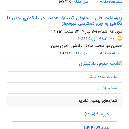
مشاهده مقاله
اصل مقاله
567.92 K
زیرساخت فنی ـ حقوقی تصدیق هویت در بانکداری نوین با
نگاهی به جرم دسترسی غیرمجاز
دوره 82، شماره 101، بهار 1397، صفحه
213-231
10.22106/jlj.2018.31406
حسین میر محمد صادقی، افشین آذری متین
مشاهده مقاله
اصل مقاله
401.99 K
مقالات آماده انتشار
شماره جاری
شماره‌های پیشین نشریه
دوره 90 (1405)
دوره 89 (1404)