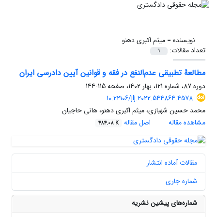
نویسنده =
میثم اکبری دهنو
تعداد مقالات:
1
مطالعۀ تطبیقی عدم‌النفع در فقه و قوانین آیین دادرسی ایران
دوره 87، شماره 121، بهار 1402، صفحه
115-144
10.22106/jlj.2022.544864.4578
محمد حسین شهبازی، میثم اکبری دهنو، هانی حاجیان
مشاهده مقاله
اصل مقاله
484.08 K
مقالات آماده انتشار
شماره جاری
شماره‌های پیشین نشریه