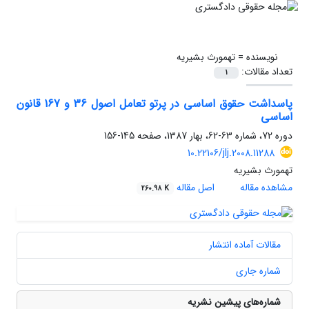
نویسنده =
تهمورث بشیریه
تعداد مقالات:
1
پاسداشت حقوق اساسی در پرتو تعامل اصول 36 و 167 قانون
اساسی
دوره 72، شماره 63-62، بهار 1387، صفحه
145-156
10.22106/jlj.2008.11288
تهمورث بشیریه
مشاهده مقاله
اصل مقاله
260.98 K
مقالات آماده انتشار
شماره جاری
شماره‌های پیشین نشریه