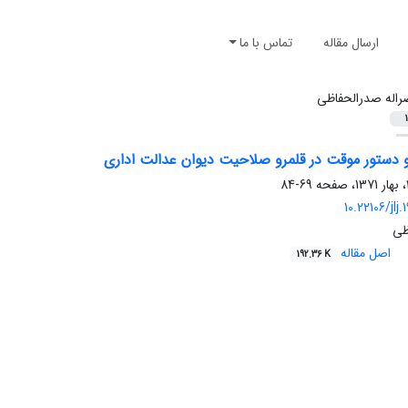
ارسال مقاله
تماس با ما
راله صدرالحفاظی
1
 دستور موقت در قلمرو صلاحیت دیوان عدالت اداری
69-84
10.22106/jlj
ظی
اصل مقاله
192.36 K