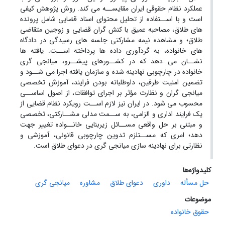
عملکرد نظام حقوقی ایران مقایســه می کند. روش پژوهش کیفی
است و با اســتفاده از تحلیل محتوای اسناد قضایی شامل پرونده
های طلاق، مصاحبه عمیق با کنش گران قضایی و زوجین متقاضی
طلاق؛ و مشاهده نیمه مشارکتی جلسه های رسیدگی در دادگاه
های خانواده، به گردآوری داده ها پرداخته اســت. یافته ها
نشــان می دهد که در کشــورهای پیشــرو، میانجی گری
خانواده در چارچوبی نهادینه شده و سازمان یافته اجرا می شــود و
تضمین امنیت طرفین، داوطلبانه بودن فرایند، آموزش تخصصی
میانجی گران و نظارت مؤثر بر اجرای توافقات، از اصول اساســی
محسوب می شود. در ایران نیز لازم اســت رویکرد نظام قضایی از
یک فرایند اداری و الزامی، به ســمت مدلی مشــارکتی، تخصصی
و مبتنی بر حل واقعی مســائل زیربنایی خانــواده تغییر جهت
دهد؛ امری که مســتلزم تدوین چارچوبی قانونی، آموزشی و
نظارتی برای نهادینه سازی میانجی گری در دعوای طلاق است.
کلیدواژه‌ها
حل مسأله
داوری
دعوای طلاق
مشاوره
میانجی گری
موضوعات
حقوق خانواده