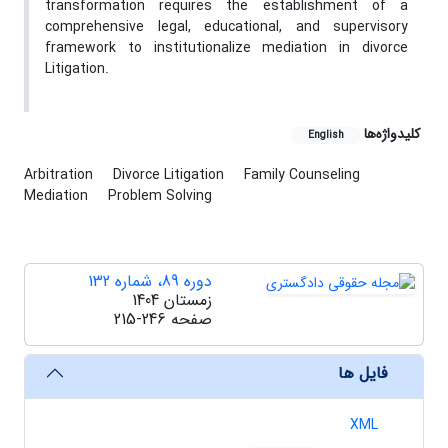
transformation requires the establishment of a
comprehensive legal, educational, and supervisory
framework to institutionalize mediation in divorce
Litigation
.
کلیدواژه‌ها
English
Arbitration
Divorce Litigation
Family Counseling
Mediation
Problem Solving
دوره 89، شماره 132
زمستان 1404
صفحه
215-246
فایل ها
XML