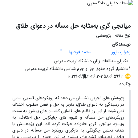
میانجی گری به‌مثابه حل مسأله در دعوای طلاق
نوع مقاله : پژوهشی
نویسندگان
2
1
زهرا رضاپور
محمد فرجیها
1
دکترای مطالعات زنان دانشگاه تربیت مدرس
2
دانشیار گروه حقوق جزا و جرم شناسی دانشگاه تربیت مدرس
10.22106/jlj.2026.2035806.5992
چکیده
پژوهش های تجربی نشــان می دهد که رویکردهای قضایی سنتی
در رسیدگی به دعوای طلاق، منجر به حل و فصل مطلوب اختلاف
نمی شود؛ از این رو نظام های قضایی کشــورهای پیشرو به سمت
رویکردهای حل مسأله و شیوه های جایگزین حل اختلاف، به
ویــژه میانجی گری خانواده حرکت کرده اند. این پژوهــش با
هدف تحلیل چگونگی به کارگیری رویکرد حل مسأله در دعوای
طلاق، تجربیات کشورهای پیشرو در این حوزه را بررســی و با