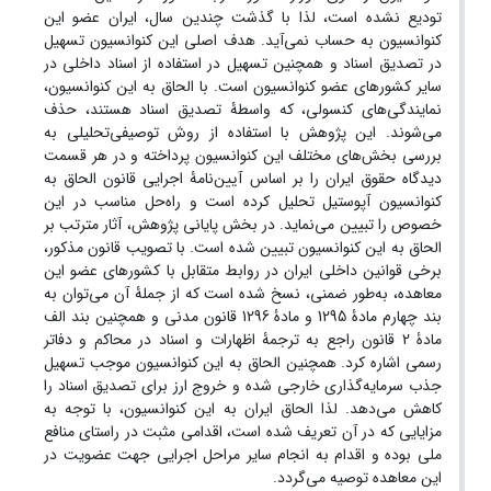
تودیع نشده است، لذا با گذشت چندین سال، ایران عضو این
کنوانسیون به حساب نمی‌آید. هدف اصلی این کنوانسیون تسهیل
در تصدیق اسناد و همچنین تسهیل در استفاده از اسناد داخلی در
سایر کشورهای عضو کنوانسیون است. با الحاق به این کنوانسیون،
نمایندگی‌های کنسولی، که واسطۀ تصدیق اسناد هستند، حذف
می‌شوند. این پژوهش با استفاده از روش توصیفی‌تحلیلی به
بررسی بخش‌های مختلف این کنوانسیون پرداخته و در هر قسمت
دیدگاه حقوق ایران را بر اساس آیین‌نامۀ اجرایی قانون الحاق به
کنوانسیون آپوستیل تحلیل کرده است و راه‌حل مناسب‌ در این
خصوص را تبیین می‌نماید. در بخش پایانی پژوهش، آثار مترتب بر
الحاق به این کنوانسیون تبیین شده است. با تصویب قانون مذکور،
برخی قوانین داخلی ایران در روابط متقابل با کشورهای عضو این
معاهده، به‌طور ضمنی، نسخ شده است که از جملۀ آن می‌توان به
بند چهارم مادۀ 1295 و مادۀ 1296 قانون مدنی و همچنین بند الف
مادۀ 2 قانون راجع به ترجمۀ اظهارات و اسناد در محاکم و دفاتر
رسمی اشاره کرد. همچنین الحاق به این کنوانسیون موجب تسهیل
جذب سرمایه‌گذاری خارجی شده و خروج ارز برای تصدیق اسناد را
کاهش می‌دهد. لذا الحاق ایران به این کنوانسیون، با توجه به
مزایایی که در آن تعریف شده است، اقدامی مثبت در راستای منافع
ملی بوده و اقدام به انجام سایر مراحل اجرایی جهت عضویت در
این معاهده توصیه می‌گردد.