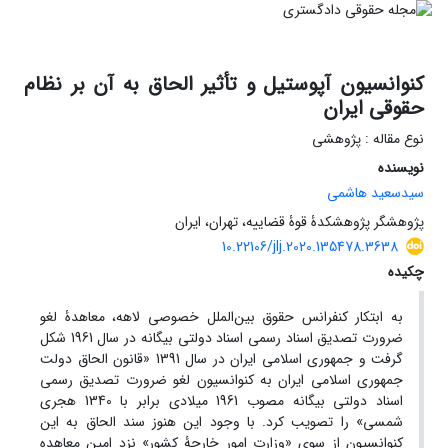
کنوانسیون آپوستیل و تأثیر الحاق به آن بر نظام
حقوقی ایران
نوع مقاله : پژوهشی
نویسنده
سیدسعید هاشمی
پژوهشگر پژوهشکدۀ قوۀ قضاییه، تهران، ایران
10.22106/jlj.2020.135478.3638
چکیده
به ابتکار کنفرانس حقوق بین‌الملل خصوصی لاهه، معاهدۀ لغو
ضرورت تصدیق اسناد رسمی اسناد دولتی بیگانه در سال 1961 شکل
گرفت و جمهوری اسلامی ایران در سال 1391 «قانون الحاق دولت
جمهوری اسلامی ایران به کنوانسیون لغو ضرورت تصدیق رسمی
اسناد دولتی بیگانه مصوب 1961 میلادی برابر با 1340 هجری
شمسی» را تصویب کرد. با وجود این هنوز سند الحاق به این
کنوانسیون از سوی «وزارت امور خارجۀ کشور» نزد امین معاهده