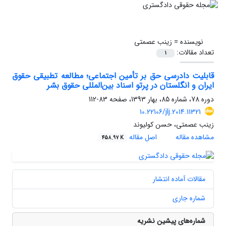
نویسنده =
زینب عصمتی
تعداد مقالات:
1
قابلیت دادرسی حق بر تأمین اجتماعی؛ مطالعه تطبیقی حقوق
ایران و انگلستان در پرتو اسناد بین‌المللی حقوق بشر
دوره 78، شماره 85، بهار 1393، صفحه
83-112
10.22106/jlj.2014.11321
زینب عصمتی، حسن کولیوند
مشاهده مقاله
اصل مقاله
458.97 K
مقالات آماده انتشار
شماره جاری
شماره‌های پیشین نشریه