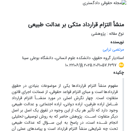
منشأ التزام قرارداد متکی بر عدالت طبیعی
نوع مقاله : پژوهشی
نویسنده
مرتضی ترابی
استادیار گروه حقوق، دانشکده علوم انسانی، دانشگاه بوعلی سینا
10.22106/jlj.2025.2061057.6297
چکیده
مفهوم منشأ التزام قراردادها یکی از موضوعات بنیادی در حقوق
قراردادها است و مبنای التزام قواعد حقوقی، از ضمانت اجرای قانون
متفاوت است. چهار نگرش اصلی در مورد منشــأ التزام قرارداد
شــامل اراده طرفین، اراده دولتی، اراده اجتماعی و عدالت طبیعی
وجود دارد که تأثیر هر یک از این وجوه در تفوق یک اصل بر اصل
دیگر متفاوت اســت. پژوهش حاضر که به روش توصیفی-تحلیلی
انجام شــده است، در پاسخ به این ســؤال که عدالت طبیعی
تحت چه شرایطی منشأ التزام قرارداد است و پیامدهای عملی آن