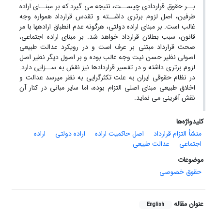
بــر حقوق قراردادی چیســت، نتیجه می گیرد که بر مبنــای اراده
طرفین، اصل لزوم برتری داشــته و تقدس قرارداد همواره وجه
غالب است. بر مبنای اراده دولتی، هرگونه عدم انطباق ارادهها با مر
قانون، سبب بطلان قرارداد خواهد شد. بر مبنای اراده اجتماعی،
صحت قرارداد مبتنی بر عرف است و در رویکرد عدالت طبیعی
اصولی نظیر حسن نیت وجه غالب بوده و بر اصول دیگر نظیر اصل
لزوم برتری داشته و در تفسیر قراردادها نیز نقش به ســزایی دارد.
در نظام حقوقی ایران به علت تکثرگرایی به نظر میرسد عدالت و
اخلاق طبیعی مبنای اصلی التزام بوده، اما سایر مبانی در کنار آن
نقش آفرینی می نماید.
کلیدواژه‌ها
منشأ التزام قرارداد
اصل حاکمیت اراده
اراده دولتی
اراده
اجتماعی
عدالت طبیعی
موضوعات
حقوق خصوصی
عنوان مقاله
English