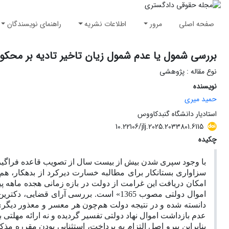
صفحه اصلی
مرور
اطلاعات نشریه
راهنمای نویسندگان
بررسی شمول یا عدم شمول زیان تاخیر تادیه بر محکو
نوع مقاله : پژوهشی
نویسنده
حمید میری
استادیار دانشگاه گنبدکاووس
10.22106/jlj.2025.2033801.6115
چکیده
سزاواری بستانکار برای مطالبه خسارت دیرکرد از بدهکار، هم‌چن
امکان دریافت این غرامت از دولت در بازه‌ زمانی هجده ماهه‌
اموال دولتی مصوب 1365» است. بررسی آرا
دانسته شده و در نتیجه دولت هم‌چون هر معسر و معذور دیگری
عدم بازداشت اموال نهاد دولتی تفسیر گردیده و نه ارائه مهلت
بنابراین پیرو اصل التزام به پرداخت، استثنایی بودن مقرره م