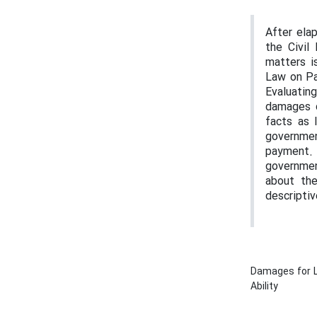
After ela
the Civil
matters i
Law on Pa
Evaluatin
damages d
facts as 
governmen
payment. 
government
about the
descriptiv
Damages for 
Ability