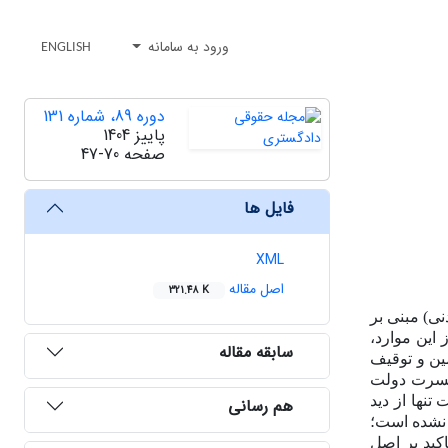
ورود به سامانه
ENGLISH
دوره 89، شماره 131
پاییز 1404
صفحه
47-70
فایل ها
XML
اصل مقاله
321.48 K
 در امور مدنی) مبنی بر
 این موارد،
سابقه مقاله
ین و توقیف
 و عسرت دولت
نها از دید
هم رسانی
 نشده است؛
کید بر اصل