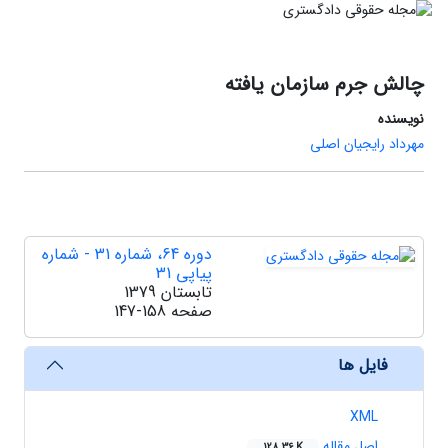
چالش جرم سازمان یافته
نویسنده
مهرداد رایجیان اصلی
دوره 64، شماره 31 - شماره
پیاپی 31
تابستان 1379
صفحه
147-158
فایل ها
XML
اصل مقاله
128.36 K