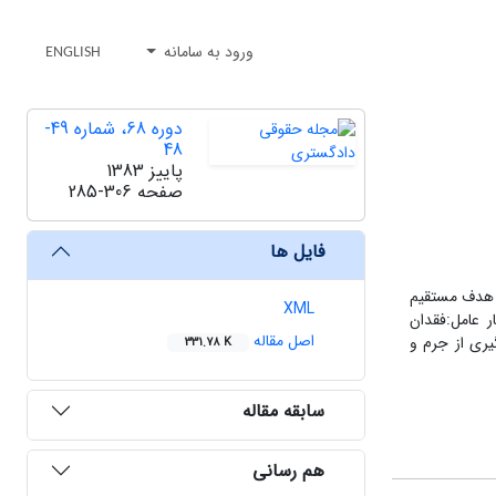
ورود به سامانه
ENGLISH
دوره 68، شماره 49-
48
پاییز 1383
صفحه
285-306
فایل ها
ن هدف مستقیم
XML
ر عامل:فقدان
اصل مقاله
گیری از جرم و
331.78 K
سابقه مقاله
هم رسانی