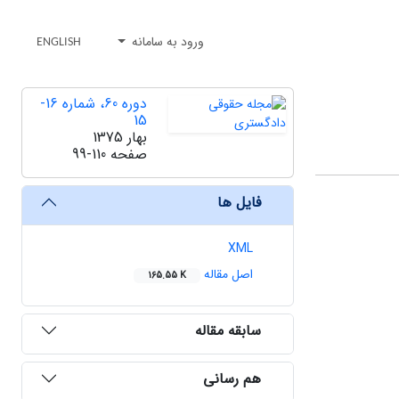
ورود به سامانه
ENGLISH
دوره 60، شماره 16-
15
بهار 1375
صفحه
99-110
فایل ها
XML
اصل مقاله
165.55 K
سابقه مقاله
هم رسانی