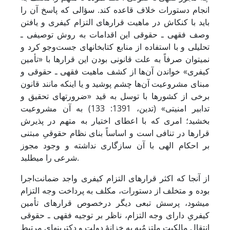
انجام دستورات خلاف قاعده کند. سؤالی که پاسخ آن را
باید با کنکاش در ماهیت قرارهای التزام کیفری و یافتن
وصف فقهی ـ حقوقی این اقدامات به روش توصیفی ـ
تحلیلی و با استفاده از منابع کتابخانه‏ای جست‌وجو کرد و
نمی‏توان صرفاً به علت قانونی بودن این قرارها با «تأمین
کیفری» خواندن آن‌ها از کشف ماهیت فقهی ـ حقوقی و
مبنای مشروعیت آن‌ها چشم پوشید و یا اینکه مانند قانون
برخی از کشورها با توسل به قید «ضرورت‏های تحقیق و
تدابیر امنیتی» (تدین، 1391: 133) به آن مشروعیت
بخشید؛ امری که با اعطای اختیار به متهم در پذیرش
قرارها در تنافی است و اساساً بنای نظام حقوقیِ مبتنی
بر احکام الهی با آن سازگاری نداشته و وجود مجوز
شرعی را می‏طلبد.
از آنجا که اکثر قرارهای التزام کیفری واجد ضمانت‌اجرا
بوده و متخلف از دستورات، مکلف به پرداخت وجه التزام
می‏شود، پرسش تبعی دیگر درخصوص قرارهای تأمین
کیفریِ دارای وجه التزام، ناظر بر توجیه فقهی ـ حقوقی
انتقال مالکیت ملتزمٌ‏به به خزانۀ دولت و دکترین‏های مرتبط