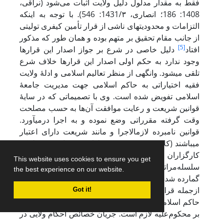
فقط به مقدار مدلول دلیل ولایت اثبات می‌شود (نراقی،
1408: 186؛ انصاری، 1431/۳: 546). با توجه به اینکه
التزامات و محدودیت‏های ناشی از قرار تأمین کیفری تولیتی
از جانب مقام تحقیق بر متهم بوده و همان طور که مذکور
[5]
افتاد
دلیل خاصی در شرع بر جواز اصدار این قرارها
وجود ندارد به حکم اولی اصدار این قرارها خلاف شرع
تلقی می‏شود. وانگهی از منظر تعالیم اسلامی و ادلۀ ولایت
فقیه اختیاراتی به حاکم اسلامی جهت مدیریت جامعۀ
اسلامی تفویض شده است. وی با تصمیماتی که در سایۀ
قوانین شریعت و رعایت موافقت آن‌ها به حسب مصلحت
وقت گرفته مقرراتی وضع نموده و به اجرا در‌می‏آورد.
قوانین نامبرده لازم‏الاجرا و مانند شریعت دارای اعتبار
می‏باشند (کلانتری، 1378: 108). ازاین‌رو و با توجه به اینکه
کارگزاران جامعۀ اسلامی ازجمله مراجع تحقیق به حسب
This website uses cookies to ensure you get
سلسله‌مراتب در نصب مقامات با حکم حکومتی بر مردم
the best experience on our website.
گمارده شده‌اند‌ باید گفت فرامین داخل در چهارچوب آن‌ها
ازجمله قرارهای التزام به اعتبار تفویض این امر از ناحیۀ
Got it!
حاکم اسلامی به‌مثابۀ یک حکم ولایی بوده و اطاعت از آن
بر محکوم‌علیه لازم است. جریان خصائص احکام ولایی در