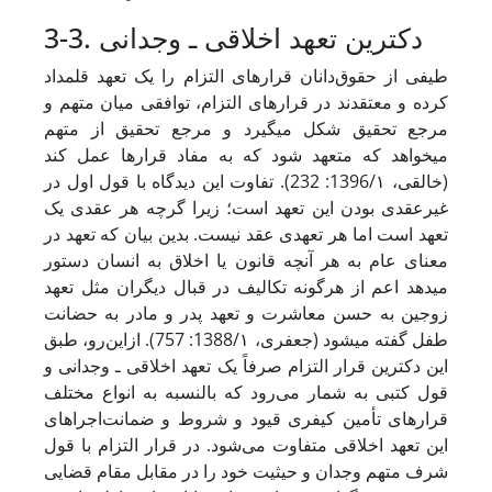
3-3. دکترین تعهد اخلاقی ـ وجدانی
طیفی از حقوق‌دانان قرارهای التزام را یک تعهد قلمداد
کرده و معتقدند در قرارهای التزام، توافقی میان متهم و
مرجع تحقیق شکل می‏گیرد و مرجع تحقیق از متهم
می‏خواهد که متعهد شود که به مفاد قرارها عمل کند
(خالقی، 1396/۱: 232). تفاوت این دیدگاه با قول اول در
غیرعقدی ‌بودن این تعهد است؛ زیرا گرچه هر عقدی یک
تعهد است اما هر تعهدی عقد نیست. بدین بیان که تعهد در
معنای عام به هر آنچه قانون یا اخلاق به انسان دستور
می‏دهد اعم از هرگونه تکالیف در قبال دیگران مثل تعهد
زوجین به حسن معاشرت و تعهد پدر و مادر به حضانت
طفل گفته می‏شود (جعفری، 1388/۱: 757). ازاین‌رو، طبق
این دکترین قرار التزام صرفاً یک تعهد اخلاقی ـ وجدانی و
قول کتبی به شمار می‌رود که بالنسبه به انواع مختلف
قرارهای تأمین کیفری قیود و شروط و ضمانت‌اجراهای
این تعهد اخلاقی متفاوت می‌شود. در قرار التزام با قول
شرف متهم وجدان و حیثیت خود را در مقابل مقام قضایی