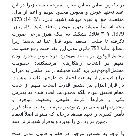
بر دکترین سابق به این نظریه متوجه نیست زیرا در این
عقد نه‌تنها عوض و معوض محدود نبوده و اعم از مال،
منفعت، حق و غیره می‏باشد (شهید ثانی، 1412/۱: 373)
بلکه اساساً می‏تواند بدون عوض منعقد شود (کاتوزیان،
1379: ۳۰۹-30۸). تشکیک به اینکه هنوز نزاعی صورت
نگرفته تا صلحی منعقد شود قابل‌اعتنا نمی‌باشد؛ زیرا
مطابق مادۀ 752 قانون مدنی این عقد جهت رفع خصومت
محتمل‌الوقوع نیز منعقد می‌شود. درخصوص محدود بودن
متهم در انتخاب راهکارهای مرتفع‏کنندۀ خصومت
محتمل‌الوقوع نیز باید گفت همیشه در هر صلحی به میزان
نزاع فی‏مابین از وسعت اختیارات طرفین کاسته می‏شود.
در قرار التزام نیز تضییق قدرت انتخاب متهم از جانب
مقام تحقیق نبوده بلکه محدودیت ایجاد شده به پذیرش
یکی از قرارها، لازمۀ طبیعی وضعیت موجود و
محدودیت‏های مبتنی بر آن بوده و متهم با رضایت مفاد قرار
تأمین کیفری را تعهد می‏دهد درحالی‌که می‏تواند اصلاً انعقاد
چنین قراردادی را نپذیرد و به‌قرار شدیدتر تن دهد.
با توجه به نصوص موجود در فقه و قانون مدنی صلح