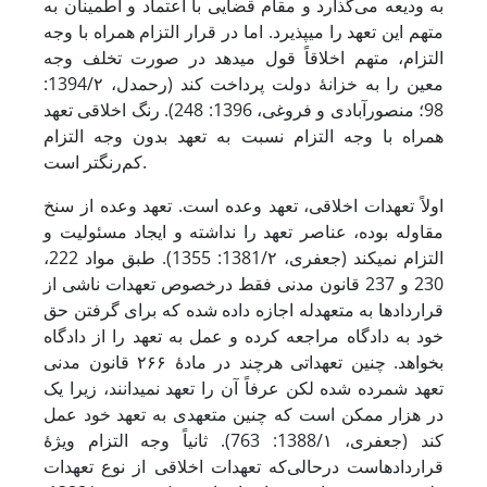
به ودیعه می‌گذارد و مقام قضایی با اعتماد و اطمینان به
متهم این تعهد را می‏پذیرد. اما در قرار التزام همراه با وجه
التزام، متهم اخلاقاً قول می‏دهد در صورت تخلف وجه
معین را به خزانۀ دولت پرداخت کند (رحمدل، 1394/۲:
98؛ منصورآبادی و فروغی، 1396: 248). رنگ اخلاقی تعهد
همراه با وجه التزام نسبت به تعهد بدون وجه التزام
کم‌رنگ‏تر است.
اولاً تعهدات اخلاقی، تعهد وعده است. تعهد وعده از سنخ
مقاوله بوده، عناصر تعهد را نداشته و ایجاد مسئولیت و
التزام نمی‏‏کند (جعفری، 1381/۲: 1355). طبق مواد 222،
230 و 237 قانون مدنی فقط درخصوص تعهدات ناشی از
قراردادها به متعهد‏له اجازه داده شده که برای گرفتن حق
خود به دادگاه مراجعه کرده و عمل به تعهد را از دادگاه
بخواهد. چنین تعهداتی هرچند در مادۀ ۲۶۶ قانون مدنی
تعهد شمرده شده لکن عرفاً آن را تعهد نمی‏دانند، زیرا یک
در هزار ممکن است که چنین متعهدی به تعهد خود عمل
کند (جعفری، 1388/۱: 763). ثانیاً وجه التزام ویژۀ
قراردادهاست درحالی‌که تعهدات اخلاقی از نوع تعهدات