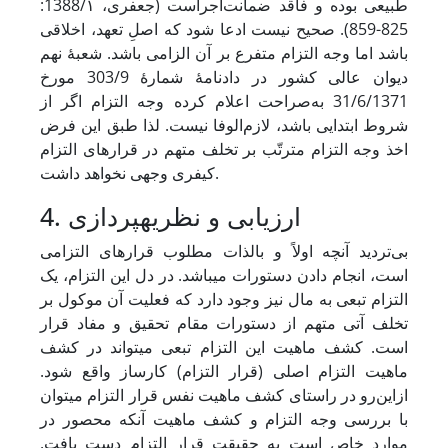
طبیعی بوده و فاقد ضمانت‌اجراست (جعفری، 1388/۱:
825-859). صحیح نیست ادعا شود که اصلِ تعهد، اخلاقی
باشد اما وجه التزام متفرع بر آن الزامی باشد. شعبۀ نهم
دیوان عالی کشور در دادنامۀ شمارۀ 303/9 مورخ
31/6/1371 به‌صراحت اعلام کرده وجه التزام اگر از
شروط ابتدایی باشد، لازم‌الوفا نیست. لذا طبق این فرض
اخذ وجه التزام مترتّب بر تخلف متهم در قرارهای التزام
کیفری وجهی نخواهد داشت.
4. ارزیابی و نظریه‏پردازی
بی‌تردید آنچه اولاً و بالذات مطلوب قرارهای التزامی
است، انجام‌ دادن دستورات می‏باشد. در دل این التزام، یک
التزام تبعی به مال نیز وجود دارد که فعلیت آن موکول بر
تخلف آتی متهم از دستورات مقام تحقیق و مفاد قرار
است. کشف ماهیت این التزام تبعی می‏تواند در کشف
ماهیت التزام اصلی (قرار التزام) کارساز واقع شود.
ازاین‌رو در راستای کشف ماهیت نفس قرار التزام می‏توان
با بررسی وجه التزام و کشف ماهیت آنکه محصور در
موارد خاص است به حقیقت قرار التزام دست یافت.