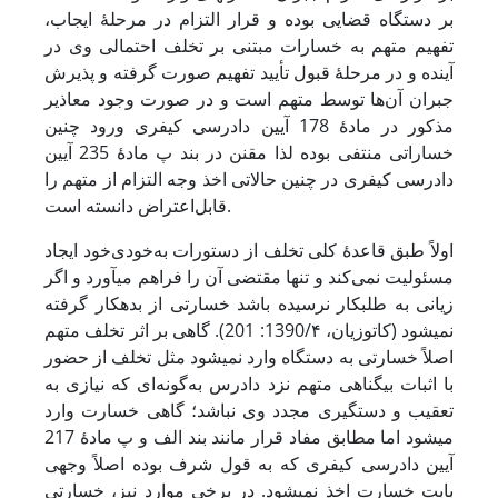
بر دستگاه قضایی بوده و قرار التزام در مرحلۀ ایجاب،
تفهیم متهم به خسارات مبتنی بر تخلف احتمالی وی در
آینده و در مرحلۀ قبول تأیید تفهیم صورت ‌گرفته و پذیرش
جبران آن‌ها توسط متهم است و در صورت وجود معاذیر
مذکور در مادۀ 178 آیین دادرسی کیفری ورود چنین
خساراتی منتفی بوده لذا مقنن در بند پ مادۀ 235 آیین
دادرسی کیفری در چنین حالاتی اخذ وجه التزام از متهم را
قابل‌اعتراض دانسته است.
اولاً طبق قاعدۀ کلی تخلف از دستورات به‌خودی‌خود ایجاد
مسئولیت نمی‌کند و تنها مقتضی آن را فراهم می‏آورد و اگر
زیانی به طلبکار نرسیده باشد خسارتی از بدهکار گرفته
نمی‏شود (کاتوزیان، 1390/۴: 201). گاهی بر اثر تخلف متهم
اصلاً خسارتی به دستگاه وارد نمی‏شود مثل تخلف از حضور
با اثبات بی‏گناهی متهم نزد دادرس به‌گونه‌ای که نیازی به
تعقیب و دستگیری مجدد وی نباشد؛ گاهی خسارت وارد
می‏شود اما مطابق مفاد قرار مانند بند الف و پ مادۀ 217
آیین دادرسی کیفری که به قول شرف بوده اصلاً وجهی
بابت خسارت اخذ نمی‏شود. در برخی موارد نیز، خسارتی