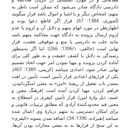
دادرسی دادگاه صادر می‌شود که ممکن است ناظر به
متهم، اشخاص دیگر و یا اشیا و اموال باشد قرار می‏گویند
(آشوری، 1384: 67). قرار اگر قاطع دعوا بوده و
اظهارنظر در مورد اتهام متهم و دلایل آن و لزوم یا عدم
لزوم ارسال پرونده به دادگاه جهت محاکمه متهم باشد
مانند جلب به دادرسی یا منع و موقوفی تعقیب، قرار
نهایی است (خالقی، 1396/۱: 266)؛ اما اگر به‌منظور
رسیدگی به دلایل یا کشف حقیقت و به طور کلی برای
آماده‌ کردن پرونده و مهیا نمودن امر جهت اتخاذ تصمیم
نهایی صادر شود، اعدادی می‏باشد (کریمی، 1389: 407).
یکی از قرارهای اعدادی قرار تأمین است. تأمین در لغت
مصدر باب تفعیل از ریشۀ «امن» به معنی امن‏گردانیدن،
فراهم ‏‏کردن، مهیا کردن آمده است (فرهنگ معین و
عمید، ذیل واژۀ امن). قرار تأمین کیفری در اصطلاح به
معنی قید محدودکنندۀ آزادی که مطابق ترتیبات قانونی و
برای امکان دسترسی به متهم دربارۀ وی اعمال شده
می‏باشد (تقی‏زاده، 1396: 34). اضافه ‌شدن پسوند «کیفری»
به این سنخ از قرارها نه به معنی مجازات بودن آن‌ها،