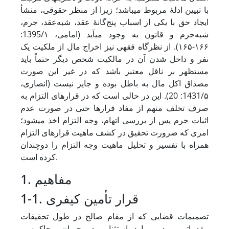
با تبیین ادلۀ مربوط می‏باشد؛ زیرا از منظر حقوقی، منشأ
ایجاد حق با یکی از اسباب پنج‌گانهٔ عقد، شبه‌عقد، جرم،
شبه‌جرم و قانون به وجود می‏آید (امامی، 1395/۱:
۱۶۶-۱۶۵). از نظرگاه فقهی نیز اخراج مال از ملکیت یک
نفر و داخل شدن آن در مالکیت شخص دیگر حتماً باید
مستظهر بر ناقل معتبر باشد که در غیر این صورت
مصداق اکل مال به باطل بوده و جایز نیست (انصاری،
1431/۵: 20). این در حالی است که در قرارهای التزام به
صرف تخلف متهم از مفاد قرارها حتی در صورت عدم
اثبات جرم پس از بررسی اتهام، وجه التزام اخذ می‏شود؛
امری که ضرورت تحقیق در کشف ماهیت قرار‏های التزام
همراه با تفسیر و تحلیل ماهیت وجه التزام را دوچندان
کرده است.
1. مفاهیم
1-1. قرار تأمین کیفری
تصمیمات قضایی که از مقام صالح در طول تحقیقات
مقدماتی و در موارد استثنایی در جریان محاکمه و