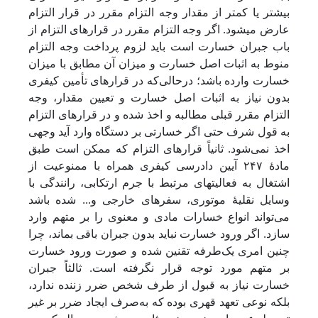
بیشتر یا کمتر از مقدار وجه التزام مقرر در قرار التزام
عارض می‏شود. اگر وجه التزام مقرر در قرارهای التزام از
باب جبران خسارت است باید لزوم پرداخت وجه التزام
منوط به اثبات اصل خسارت و میزان آن مطابق با میزان
خسارت وارده باشد؛ درحالی‌که در قرارهای تأمین کیفری
بدون نیاز به اثبات اصل خسارت و تعیین مقدار، وجه
التزام مقرر قبلی مطالبه و اخذ شده و در قرارهای التزام
به قول شرف حتی اگر خسارتی بر دستگاه وارد آید وجهی
اخذ نمی‌‌‌‌‌‌‌شود. ثانیاً
قرارهای التزام که ممکن است طبق
مادۀ ۲۴۷ آیین دادرسی کیفری همراه با ممنوعیت از
اشتغال به فعالیت‏های مرتبط با جرم ارتکابی، رانندگی با
وسایل نقلیۀ موتوری، سفرهای خارجی و... شده باشد
می‌تواند انواع خسارات مادی و معنوی را بر متهم وارد
سازد. اگر ورود خسارت نباید بدون جبران باقی بماند، چرا
چنین امری یک‌طرفه تقنین شده و صورت ورود خسارت
بر متهم مورد توجه قرار نگرفته است. ثالثاً
جبران
خسارت نیاز به قبول از طرف شخص ضرر زننده ندارد،
بلکه نوعی تعهد قهری بوده که به‌صرف ایجاد ضرر بر غیر