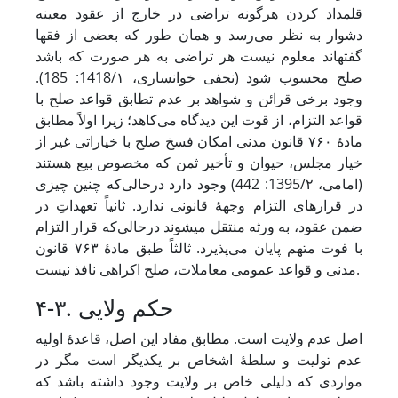
قلمداد کردن هرگونه تراضی در خارج از عقود معینه
دشوار به نظر می‌رسد و همان طور که بعضی از فقها
گفته‏اند معلوم نیست هر تراضی به هر صورت که باشد
صلح محسوب شود (نجفی خوانساری، 1418/۱: 185).
وجود برخی قرائن و شواهد بر عدم تطابق قواعد صلح با
قواعد التزام، از قوت این دیدگاه می‌کاهد؛ زیرا
اولاً مطابق
مادۀ ۷۶۰ قانون مدنی امکان فسخ صلح با خیاراتی غیر از
خیار مجلس، حیوان و تأخیر ثمن که مخصوص بیع هستند
(امامی، 1395/۲: 442) وجود دارد درحالی‌که چنین چیزی
در قرارهای التزام وجهۀ قانونی ندارد.
ثانیاً تعهداتِ در
ضمن عقود، به ورثه منتقل می‏شوند درحالی‌که قرار التزام
با فوت متهم پایان می‌پذیرد. ثالثاً طبق مادۀ ۷۶۳ قانون
مدنی و قواعد عمومی معاملات، صلح اکراهی نافذ نیست.
۴-۳. حکم ولایی
اصل عدم ولایت است. مطابق مفاد این اصل، قاعدۀ اولیه
عدم تولیت و سلطۀ اشخاص بر یکدیگر است مگر در
مواردی که دلیلی خاص بر ولایت وجود داشته باشد که