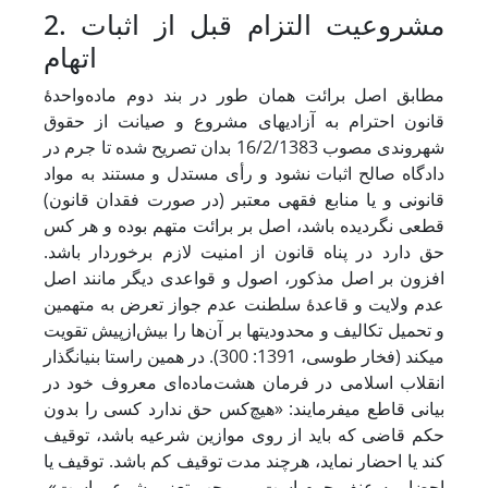
2. مشروعیت التزام قبل از اثبات
اتهام
مطابق اصل برائت همان طور در بند دوم ماده‌واحدۀ
قانون احترام به آزادی‏های مشروع و صیانت از حقوق
شهروندی مصوب 16/2/1383 بدان تصریح شده تا جرم در
دادگاه صالح اثبات نشود و رأی مستدل و مستند به مواد
قانونی و یا منابع فقهی معتبر (‌در صورت فقدان قانون)
قطعی نگردیده باشد، اصل بر برائت متهم بوده و هر کس
حق دارد در پناه قانون از امنیت لازم برخوردار باشد.
افزون بر اصل مذکور، اصول و قواعدی دیگر مانند اصل
عدم ولایت و قاعدۀ سلطنت عدم جواز تعرض به متهمین
و تحمیل تکالیف و محدودیت‏ها بر آن‌ها را بیش‌ازپیش تقویت
می‏کند (فخار طوسی، 1391: 300). در همین راستا بنیان‏گذار
انقلاب اسلامی در فرمان هشت‌ماده‌ای معروف خود در
بیانی قاطع می‏فرمایند: «هیچ‌کس حق ندارد کسی را بدون
حکم قاضی که باید از روی موازین شرعیه باشد، توقیف
کند یا احضار نماید، هرچند مدت توقیف کم باشد. توقیف یا
احضار به عنف جرم است و موجب تعزیر شرعی است».