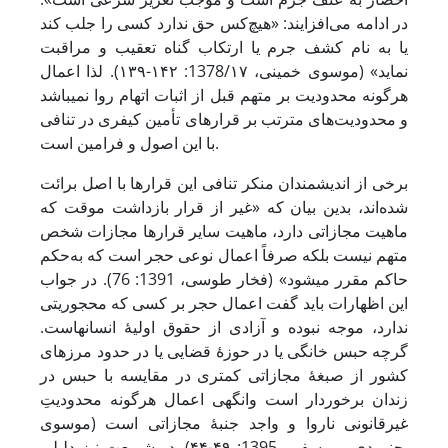
در ادامه می‌افزایند: «هیچ‌کس حق ندارد کسی را جلب کند
یا به نام کشف جرم یا ارتکاب گناه تعقیب و مراقبت
نماید» (موسوی خمینی، 1378/۱۷: ۱۴۲-۱۳۹). لذا اعمال
هرگونه محدودیت بر متهم قبل از اثبات اتهام روا نمی‏باشد
و محدودیت‌های مترتب بر قرارهای تأمین کیفری در تنافی
با این اصول و فرامین است.
برخی از اندیشمندان منکر تنافی این قرارها با اصل برائت
شده‌اند، بدین بیان که «غیر از قرار بازداشت موقت که
ماهیت مجازاتی دارد، ماهیت سایر قرارها مجازات شخص
متهم نیست بلکه صرفاً اعمال نوعی حجر است که به‌حکم
حاکم مقرر می‏شود» (فخار طوسی، 1391: 76). در جواب
این اظهارات باید گفت اعمال حجر بر کسی که محجوریتی
ندارد، موجه نبوده و آزادی از حقوق اولیۀ انسان‏هاست.
گرچه حبس خانگی یا در حوزۀ قضایی یا در حدود مرزهای
کشور از صبغۀ مجازاتی کمتری در مقایسه با حبس در
زندان برخوردار است وانگهی اعمال هرگونه محدودیتِ
غیرقانونی ناروا و واجد جنبهٔ مجازاتی است (موسوی
بجنوردی و یوسفی، 1395: ۴۹-۴۴). در شریعت نیز دلیلی