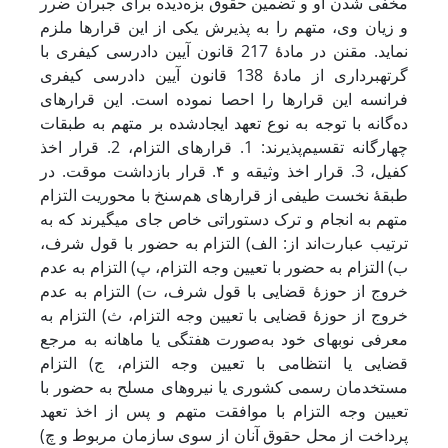
مخفی شدن او و تضمین حقوق بزه‌دیده برای جبران ضرر
و زیان وی، متهم را به پذیرش یکی از این قرارها ملزم
نماید. مقنن در مادۀ 217 قانون آیین دادرسی کیفری با
گرته‏برداری از مادۀ 138 قانون آیین دادرسی کیفری
فرانسه این قرارها را احصا نموده است. این قرارهای
ده‌گانه با توجه ‌به نوع تعهد ایجادشده بر متهم به طبقات
چهارگانه تقسیم‌پذیرند: 1. قرارهای التزام، 2. قرار اخذ
کفیل، 3. قرار اخذ وثیقه و ۴. قرار بازداشت موقت. در
طبقۀ نخست طیفی از قرارهای هم‌سنخ با محوریت التزام
متهم به انجام و ترک دستوراتی خاص جای می‏گیرند که به
ترتیب عبارت‌اند از: الف) التزام به حضور با قول شرف،
ب) التزام به حضور با تعیین وجه التزام، پ) التزام به عدم
خروج از حوزۀ قضایی با قول شرف، ت) التزام به عدم
خروج از حوزۀ قضایی با تعیین وجه التزام، ث) التزام به
معرفی نوبه‏‏ای خود به‌صورت هفتگی یا ماهانه به مرجع
قضایی یا انتظامی با تعیین وجه التزام، ج) التزام
مستخدمان رسمی کشوری یا نیروهای مسلح به حضور با
تعیین وجه التزام با موافقت متهم و پس از اخذ تعهد
پرداخت از محل حقوق آنان از سوی سازمان مربوط و چ)