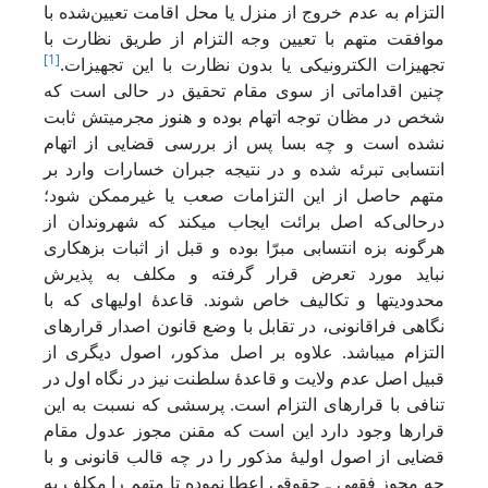
التزام به عدم خروج از منزل یا محل اقامت تعیین‌شده با
موافقت متهم با تعیین وجه التزام از طریق نظارت با
[1]
تجهیزات الکترونیکی یا بدون نظارت با این تجهیزات.
چنین اقداماتی از سوی مقام تحقیق در حالی است که
شخص در مظان توجه اتهام بوده و هنوز مجرمیتش ثابت
نشده است و چه بسا پس از بررسی قضایی از اتهام
انتسابی تبرئه شده و در نتیجه جبران خسارات وارد بر
متهم حاصل از این التزامات صعب یا غیرممکن شود؛
درحالی‌که اصل برائت ایجاب می‏کند که شهروندان از
هرگونه بزه انتسابی مبرّا بوده و قبل از اثبات بزهکاری
نباید مورد تعرض قرار گرفته و مکلف به پذیرش
محدودیت‏ها و تکالیف خاص شوند. قاعدۀ اولیه‏ای که با
نگاهی فراقانونی، در تقابل با وضع قانون اصدار قرارهای
التزام می‏باشد. علاوه بر اصل مذکور، اصول دیگری از
قبیل اصل عدم ولایت و قاعدۀ سلطنت نیز در نگاه اول در
تنافی با قرارهای التزام است. پرسشی که نسبت به این
قرارها وجود دارد این است که مقنن مجوز عدول مقام
قضایی از اصول اولیۀ مذکور را در چه قالب قانونی و با
چه مجوز فقهی ـ حقوقی اعطا نموده تا متهم را مکلف به