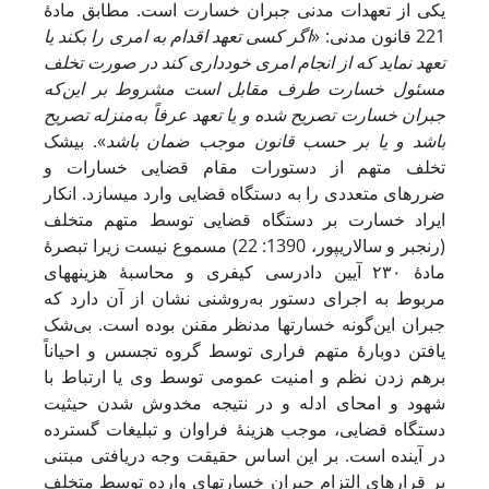
یکی از تعهدات مدنی جبران خسارت است. مطابق مادۀ
221 قانون مدنی: «
اگر کسی تعهد اقدام به امری را بکند یا
تعهد نماید که از انجام امری خودداری کند در صورت تخلف
مسئول خسارت طرف مقابل است مشروط بر این‌که
جبران خسارت تصریح شده و یا تعهد عرفاً به‌منزله تصریح
باشد و یا بر حسب قانون موجب ضمان باشد
». بی‏شک
تخلف متهم از دستورات مقام قضایی خسارات و
ضررهای متعددی را به دستگاه قضایی وارد می‏سازد. انکار
ایراد خسارت بر دستگاه قضایی توسط متهم متخلف
(رنجبر و سالاری‏پور، 1390: 22) مسموع نیست زیرا تبصرۀ
مادۀ ۲۳۰ آیین دادرسی کیفری و محاسبۀ هزینه‏های
مربوط به اجرای دستور به‌روشنی نشان از آن دارد که
جبران این‌گونه خسارت‏ها مدنظر مقنن بوده است. بی‌شک
یافتن دوبارۀ متهم فراری توسط گروه تجسس و احیاناً
برهم زدن نظم و امنیت عمومی توسط وی یا ارتباط با
شهود و امحای ادله و در نتیجه مخدوش شدن حیثیت
دستگاه قضایی، موجب هزینۀ فراوان و تبلیغات گسترده
در آینده است. بر این اساس حقیقت وجه دریافتی مبتنی
بر قرارهای التزام جبران خسارت‏های وارده توسط متخلف