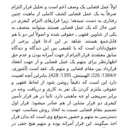
اولاً عمل قضایی یک وصف اعم است و تحلیل قرار التزام
صرفاً به یک عمل قضایی کشف کاملی از ماهیت چنین
رفتاری به دست نمی‏دهد؛ زیرا قرارهای التزام کیفری در
عین حال که یک عمل قضایی هستند می‏توانند متصف به
یکی از عناوین فقهی ـ حقوقی شده و اصولاً این دو با هم
قابل‌جمع هستند. شاهد بر این ادعا قول برخی از
حقوق‌دانان است که با تلفیقی بین این دیدگاه و دیدگاه
سابق معتقدند قرار التزام از جهت آمرانه بودن و عدم حق
اظهارنظر برای متهم یک عمل قضایی و از جهت انعقاد
قرارداد بین مقام قضایی و متهم یک عقد است (آشوری،
1384/۲: 226؛ الهی‏منش، 1395: 428). بنابراین آنچه اهمیت
دارد این است که دقیقاً روشن شود از لحاظ فقهی و
حقوقی ملتزم کردن یک نفر به کاری و دریافت وجه در
برابر سرپیچی او چه ماهیتی دارد. ثانیاً در هر قرار تأمین
کیفری دو قرار متباین از هم صادر می‏شود؛ قرار اول
تصمیم مقام قضایی نسبت به اتخاذ روش متناسب جهت
دسترسی به متهم و حضور به‌موقع وی است که بدان قرار
اخذ می‏گویند. این قرار آمرانه بوده و متهم هیچ حقی در