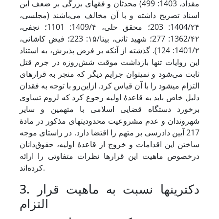
مقداد، 1403: 499) محدثان و فقهای بزرگی بر ضعف این
اسناد تصریح داشته و با آن مخالف می‌باشند (مجلسی،
1404/۲۴: 203؛ محقق حلی، 1409/۴: 1101؛ نجفی،
1362/۴۲: 277؛ شهید ثانی، بی‏تا/۱۵: 223؛ فیض کاشانی،
1401/۲: 124). گذشته از آنکه بر فرض پذیرش، به استناد
این روایات تنها بازداشت موقت شش‌روزه در جرم قتل
ثابت می‌شود و نمی‏توان جرایم دیگر که منجر به قرارهای
التزام می‏شود را با آن قیاس کرد. ازاین‌رو با توجه به فقدان
دلیل خاص باید به قاعدۀ اولیه رجوع کرد که لزوم تساوی
برخورد دستگاه قضایی اسلامی با متهمین و سایر
شهروندان و عدم مشروعیت محدودیت‏های مذکور در مادۀ
217 آیین دادرسی بر متهم را اقتضا دارد. در راستای موجه
ساختن این اقدامات و خروج از قاعدۀ اولیه، حقوق‌دانان
درخصوص ماهیت این قرارها نظرات متفاوتی را ارائه
کرده‌اند.
3. دکترین‏ها نسبت به ماهیت قرار
التزام