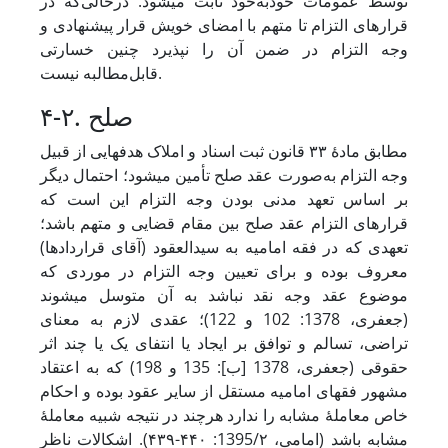
توسط عمومات خودبه‌خود ثابت می‏شود. درحالی‌که در
قرارهای التزام تا متهم با امضای خویش قرار پیشنهادی و
وجه التزام در ضمن آن را نپذیرد چنین خسارتی
قابل‌مطالبه نیست.
۴-۲. صلح
مطابق مادۀ ۳۳ قانون ثبت اسناد و املاک هدف‏هایی از قبیل
وجه التزام به‌صورت عقد صلح تأمین می‏شود؛ احتمال دیگر
بر اساس تعهد مدنی بودن وجه التزام این است که
قرارهای التزام عقد صلح بین مقام قضایی و متهم باشد؛
تعهدی که در فقه امامیه به سیدالعقود (آقای قراردادها)
معروف بوده و برای تعیین وجه التزام در موردی که
موضوع عقد وجه نقد نباشد به آن متوسل می‏شوند
(جعفری، 1378: 102 و 122)؛ عقدی لازم به معنای
تراضی، تسالم و توافق بر ایجاد یا انتفای یک یا چند اثر
حقوقی (جعفری، 1378 [ب]: 135 و 198) که به اعتقاد
مشهور فقهای امامیه مستقل از سایر عقود بوده و احکام
خاص معاملۀ مشابه را ندارد هرچند در نتیجه شبیه معاملۀ
مشابه باشد (امامی، 1395/۲: ۴۴۰-۴۳۹). اشکالات ناظر