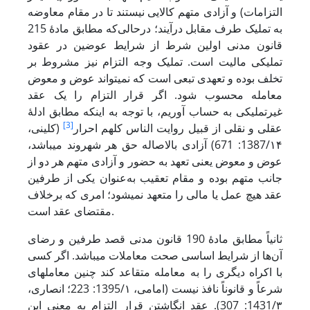
التزامات) و آزادی متهم کالایی نیستند تا در مقام معاوضه
به تملیک طرف مقابل درآیند؛ درحالی‌که مطابق مادۀ 215
قانون مدنی اولین شرط از شرایط عوضین در عقود
تملیکی مالیت است. تملیک وجه التزام نیز مشروط بر
تخلف بوده و تعهدی تبعی است که نمی‏تواند عوض و معوض
معامله محسوب شود. اگر قرار التزام را یک عقد
غیرتملیکی به حساب آوریم، با توجه به اینکه مطابق ادلۀ
[3]
عقلی و نقلی از قبیل روایت الناس کلهم احرار
(کلینی،
1387/۱۴: 671) آزادی بالاصاله حق هر شهروند می‏باشد،
عوض و معوض یعنی تعهد به حضور و آزادی متهم هر دو از
جانب متهم بوده و مقام تعقیب به‌عنوان یکی از طرفین
عقد هیچ عمل یا مالی را متعهد نمی‏شود؛ امری که برخلاف
مقتضای عقد است.
ثانیاً مطابق مادۀ 190 قانون مدنی قصد طرفین و رضای
آن‌ها از شرایط اساسی صحت معاملات می‏باشد. اگر کسی
با اکراه دیگری را به معامله متقاعد کند چنین معامله‏ای
شرعاً و قانوناً نافذ نیست (امامی، 1395/۱: 223؛ انصاری،
1431/۳: 307). عقد انگاشتن قرار التزام به معنی این