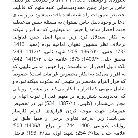
خاص بر جواز چنین محدودیت‌هایی علیه متهم که قابلیت
تخصیص عمومات را داشته باشد یافت نمی‏شود. در راستای
ادعا بر وجود دلیل خاص نمی‏توان به مسئلۀ حبس مدعی‏علیه
جهت احضار شاهد یا حبس مدعی‏علیهی که نه اقرار می‏کند
نه انکار استدلال کرد. زیرا نه‌تنها اصل چنین فتاوایی
برخلاف نظر مشهور فقهای امامیه بوده (مفید، 1413:
733؛ نجفی، 1362/۴۰: 205؛ شهید ثانی، 1412/۱: 243؛
محقق حلی، 1409/۴: 875؛ علامه حلی، 1419/۳: 442)
بلکه دلیل اخص از مدعاست؛ زیرا حبس مدعی‌علیهی که
نه اقرار می‌کند نه انکار مخصوص غرامات است؛ خصوصاً
که قرار التزام منحصر در متهمی که سکوت می‏کند نبوده و
شامل متهمی که اقرار یا انکار می‌کند نیز می‏شود. روایاتی
که محدودیت شش‌روزه بر متهم قبل از ثبوت اتهام را
مجاز می‌شمارد (کلینی، 1387/۱۴: 534) نیز در تخصیص
عمومات جهت موجه کردن قرارهای التزام کارساز
نمی‌باشد؛ زیرا به‌رغم فتاوای برخی از فقها طبق این
روایات (طوسی، 1400: 744؛ ابن براج، 1406/۲: 503؛
علامه حلی، بی‏تا/۲: 254؛ شهید اول، بی‏تا/۲: 193؛ فاضل