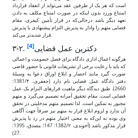
است که هر یک از طرفین عقد می‌تواند از انعقاد قرارداد
امتناع ورزد بدون اینکه در صورت امتناع مکلف به دادن
تعهد دیگر باشد درحالی‌که در قرار تأمین کیفری، مقام
قضایی متهم را وادار به پذیرش التزام پیشنهادی یا پذیرش
قرار شدیدتر می‌کند.
[4]
۳-۲. دکترین عمل قضایی
هرگونه اعمال اداری دادگاه برای فصل خصومت و اعمالی
که باید با رعایت برخی از تشریفات قانونی با حضور قاضی
صورت گیرد مانند احضار و ابلاغ اوراق دعوا به وسیلۀ
دفتر دادگاه عمل قضایی نام دارد (جعفری، 1381/۴:
2660). طبق دیدگاه دیگر ماهیت قرارهای التزام یک عمل
قضایی است. مقام تحقیق آمرانه تصمیم می‌گیرد و متهم
مجبور به تمکین است. لذا تصمیم متهم مدخلیتی در تحقق
آن ندارد و لزوم ابلاغ قرار به متهم نیز صرفاً جهت آگاهی
وی بوده نه این‌که به معنی اختیار متهم در رد یا پذیرش
قرار مذکور باشد (آخوندی، 1382/۲: 147؛ مصدق، 1395:
27).