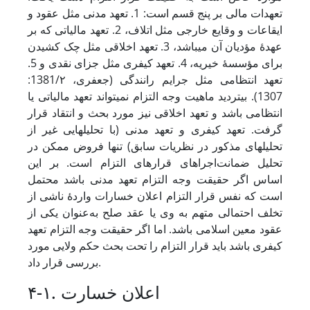
تعهدات مالی بر پنج قسم است: 1. تعهد مدنی مثل عقود و
ایقاعات و وقایع خارجی مثل اتلاف، 2. تعهد مالیاتی که بر
عهدۀ مؤدیان آن می‏باشد، 3. تعهد اخلاقی مثل چک کشیدن
برای مؤسسۀ خیریه، 4. تعهد کیفری مثل جزای نقدی و 5.
تعهد انتظامی مثل جرایم رانندگی (جعفری، 1381/۲:
1307). بی‏تردید ماهیت وجه التزام نمی‏تواند تعهد مالیاتی یا
انتظامی باشد و تعهد اخلاقی نیز مورد بحث و انتقاد قرار
گرفت. تعهد کیفری و تعهد مدنی (با تحلیل‏هایی غیر از
تحلیل‏های مذکور در نظریات سابق) تنها فروض ممکن در
تحلیل ضمانت‌اجراهای قرارهای التزام است. بر این
اساس اگر حقیقت وجه التزام تعهد مدنی باشد محتمل
است که نفس قرار التزام اعلان خسارات واردۀ ناشی از
تخلف احتمالی متهم به وی یا عقد صلح به‌عنوان یکی از
عقود معین اسلامی باشد. اما اگر حقیقت وجه التزام تعهد
کیفری باشد باید قرار التزام را تحت بحث حکم ولایی مورد
بررسی قرار داد.
۴-۱. اعلان خسارت