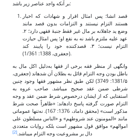
بر آنکه واجد عناصر زیر باشد:
قصد انشا؛ پس امثال اقرار و شهادات که اخبار
هستند التزام نیستند و التزامات بدون قصد مانند
وضع ید جاهلانه بر مال غیر فقط جنبۀ فقهی دارد؛ ۲.
عهد علیه ملتزم باشد نه به نفع او؛ پس امثال حیازت
التزام نیست؛ ۳. قصدکننده خود را پایبند کند
(جعفری، 1388: 1/361).
وانگهی از منظر فقه برخی از فقها به‌دلیل اکل مال به
باطل بودن وجه التزام قائل به بطلان آن شده‏اند (جعفری،
1381/۵: 3749) لکن طبق نظر مشهور فقها وجود چنین
شرطی ضمن عقد صحیح می‏باشد. صاحب عروه به
استفتایی که از ایشان درخصوص شرط ضمن عقد و وجه
التزام صورت‌ گرفته پاسخ داده‏اند: «ظاهراً صحت شرط
مذکور است» (محقق داماد، 1376: 167). نه‌تنها عموماتی
مانند «المومنون عند شروطهم» و «الناس مسلطون علی
اموالهم» موافق قول مشهور است بلکه روایات متعددی
[2]
دال بر مشروعیت وجه التزام می‏باشد.