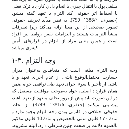
مبلغی پول یا انتقال چیزی یا انجام‌ دادن کاری یا ترک فعلی
یا اسقاط اثر حقوقی کند التزام یا تعهد گفته می‏شود
(جعفری، 1388/۱: 759). به نظر می‏آید تعریف حقوقی
تصویر صحیحی از این معنا ارائه می‌کند زیرا تصرفات
منشأ التزامات هستند و التزامات نفس روابط بین افراد
است و همین معنی مراد از التزام در قرارهای تأمین
کیفری می‏باشد.
۱-۳. وجه التزام
وجه التزام مبلغی است که متعاقدین به‌عنوان میزان
خسارت محتمل‌الوقوع ناشی از عدم اجرای تعهد و یا
ناشی از تأخیر یا سوء اجرای تعهد طی توافقی خواه ضمن
همان قرارداد اصلی، خواه به‌موجب موافقت مستقل که
در این صورت باید پیش از بروز تخلف متعهد از تعهد باشد،
پیش‏بینی می‏کنند (جعفری، 1381/۵: 3749). از لحاظ
حقوقی اختلافی در قانونی ‌بودن وجه التزام وجود ندارد و
مادۀ ۲۳۰ قانون مدنی بالخصوص و مادۀ 10 قانون مذکور
بالعموم دلالت بر صحت چنین شرطی دارد. البته مشروط