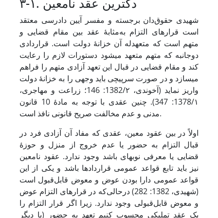
۳-۱. دکترین عقد نامعین
شهیدی حقوق‌دان برجسته و مفسر آیین دادرسی معتقد
است قرارهای التزام به‌مثابۀ عقد بین مقام قضایی و
متهم است که متعهدله آن خزانۀ دولت است. قراردادی
دوجانبه که متهم متعهد می‏شود دستورات لازم را رعایت
کند و مقام قضایی در قبال این تعهد آزادی متهم را فراهم
می‏سازد و در صورت سرپیچی باید وجهی را به خزانۀ دولت
واریز نماید (آخوندی، 1382/۲: 146؛ زراعت و مهاجری،
1378/۱: 347). چنین عقدی با توجه به مادۀ 10 قانون
مدنی و عدم مخالفت صریح قانونی نافذ است.
اولاً در بین عقود معین، عقدی که مفاد آن آزادی فرد در
قبال التزام به حضور یا عدم خروج از منزل و حوزۀ
قضایی یا معرفی نوبه‏ای باشد وجود ندارد. عقود نامعین
نیز باید تابع قواعد عمومی قراردادها باشد و یکی از این
قواعد عمومی دارا بودن عوض و معوض قابل‌قبول است
(شهیدی، 1382: 282) درحالی‌که در قرارهای التزام عوض
و معوض قابل‌قبولی وجود ندارد. زیرا اگر قرار التزام را
یک عقد تملیکی محسوب کنیم تعهد به حضور (یا دیگر