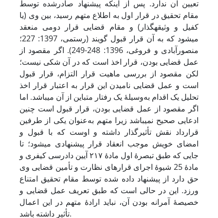
تعیین آن ندارد. پس از اینکه پیشنهاد صادرشده توسط
مقام تحقیق در قرار اول به اطلاع متهم رسید، بین وی (یا
کفیل و وثیقه‏گذار) و مقام قضایی قرار دومی منعقد
می‏شود که به آن قرار قبول گویند (رستمی، 1397: 227؛
منصورآبادی و فروغی، 1396: 248-249). اگر مقصود از
عمل قضایی بودن، قرار اخذ است که در آن شکی نیست؛
لکن مقصود از بررسی ماهیت قرار التزام، قرار قبول
است و عمل قضایی نامیدن این قرار به اعتبار قرار اخذ
تحلیل یک اقدام به‌وسیلۀ یک رفتار متباین از آن می‏باشد. اما
اگر مقصود از عمل قضایی بودن، قرار قبول است چنین
ادعایی صحیح نمی‏باشد زیرا متهم به‌عنوان یکی از طرفین
قرارداد نقش تأثیرگذار داشته و اوست که با قبول و
امضای خویش موجب انعقاد قرار پیشنهادی می‏شود؛ تا
جایی که طبق تبصرۀ اول مادۀ ۲۱۷ آیین دادرسی کیفری و
مادۀ 25 شیوۀ اجرای قرارهای نظارت و تأمین قضایی وی
حق دارد از پیشنهاد داده شده توسط مقام تحقیق امتناع
ورزد. این در حالی است که طبق تعریف عمل قضایی و
خصیصۀ آمرانه بودن آن، نباید ارادۀ متهم در این اعمال
تأثیر داشته باشد.