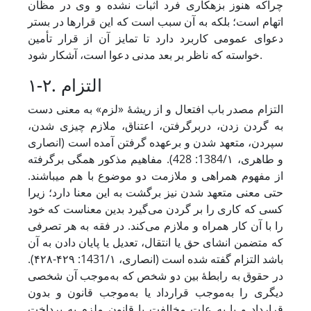
چراکه هنوز بزهکاری فرد اثبات نشده و وی در مظان
اتهام است؛ بلکه به آن سبب است که این قرارها در بستر
دعوای عمومی کاربرد دارد تا تمایز آن از قرار تأمین
خواسته که ناظر بر بعد مدنی دعوا است، آشکار شود.
۱-۲. التزام
التزام مصدر باب افتعال و از ریشۀ «لزم» به معنی دست
به گردن زدن، دربرگرفتن، اعتناق، ملازم چیزی شدن،
سپردن، متعهد شدن و برعهده گرفتن آمده است (انصاری
و طاهری، 1384/۱: 428). مفاهیم مذکور همگی برگرفته
از مفهوم همراهی و ملازمت دو موضوع با هم می‏باشند.
حتی معنی متعهد شدن نیز برگشت به این معنا دارد؛ زیرا
کسی که کاری را بر گردن می‌گیرد بدین معناست که خود
را با آن کار همراه و ملازم می‌کند. در فقه به هر تصرفی
که متضمن انشای حق یا انتقال، تعدیل یا پایان‌ دادن به آن
باشد التزام گفته شده است (انصاری، 1431/۱: ۴۲۹-۴۲۸).
در حقوق به رابطۀ بین دو شخص که به‌موجب آن شخصی
دیگری را به‌موجب قرارداد یا به‌موجب قانون و بدون
قرارداد و یا به علت مخالفت با قانون ملزم به پرداخت