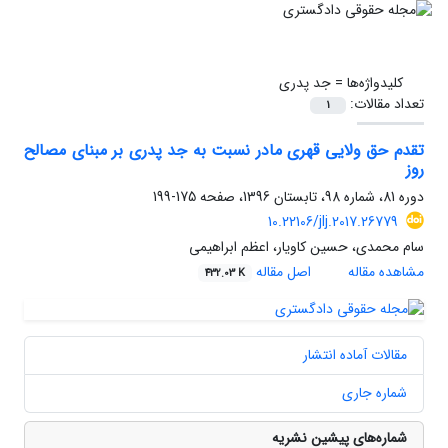
کلیدواژه‌ها =
جد پدری
تعداد مقالات:
1
تقدم حق ولایی قهری مادر نسبت به جد پدری بر مبنای مصالح
روز
دوره 81، شماره 98، تابستان 1396، صفحه
175-199
10.22106/jlj.2017.26779
سام محمدی، حسین کاویار، اعظم ابراهیمی
مشاهده مقاله
اصل مقاله
432.03 K
مقالات آماده انتشار
شماره جاری
شماره‌های پیشین نشریه