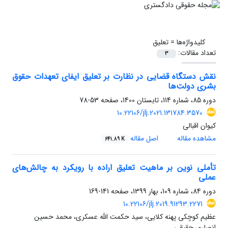
کلیدواژه‌ها =
تعلیق
تعداد مقالات:
3
نقش دستگاه قضایی در نظارت بر تعلیق ایفای تعهدات حقوق
بشری دولت‌ها
دوره 85، شماره 114، تابستان 1400، صفحه
53-78
10.22106/jlj.2021.131784.3570
کیوان اقبالی
مشاهده مقاله
اصل مقاله
641.89 K
تأملی نوین بر ماهیت تعلیق اراده با رویکرد به چالش‌های
عملی
دوره 84، شماره 109، بهار 1399، صفحه
141-169
10.22106/jlj.2019.91293.2271
عظیم کوچکی پهنه کلایی، سید حکمت الله عسکری، محمد حسین
انصاری حقیقی