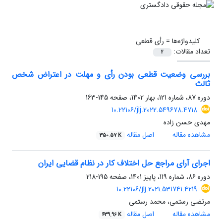
کلیدواژه‌ها =
رأی قطعی
تعداد مقالات:
2
بررسی وضعیت قطعی بودن رأی و مهلت در اعتراض شخص
ثالث
دوره 87، شماره 121، بهار 1402، صفحه
145-163
10.22106/jlj.2022.549678.4718
مهدی حسن زاده
مشاهده مقاله
اصل مقاله
350.57 K
اجرای آرای مراجع حل اختلاف کار در نظام قضایی ایران
دوره 86، شماره 119، پاییز 1401، صفحه
195-218
10.22106/jlj.2021.531741.4219
مرتضی رستمی، محمد رستمی
مشاهده مقاله
اصل مقاله
439.96 K