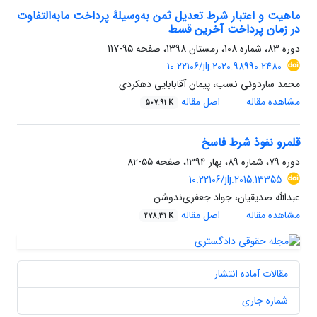
ماهیت و اعتبار شرط تعدیل ثمن به‌وسیلۀ پرداخت مابه‌التفاوت
در زمان پرداخت آخرین قسط
دوره 83، شماره 108، زمستان 1398، صفحه
95-117
10.22106/jlj.2020.98990.2480
محمد ساردوئی نسب، پیمان آقابابایی دهکردی
مشاهده مقاله
اصل مقاله
507.91 K
قلمرو نفوذ شرط فاسخ
دوره 79، شماره 89، بهار 1394، صفحه
55-82
10.22106/jlj.2015.13355
عبدالله صدیقیان، جواد جعفری‌ندوشن
مشاهده مقاله
اصل مقاله
278.31 K
مقالات آماده انتشار
شماره جاری