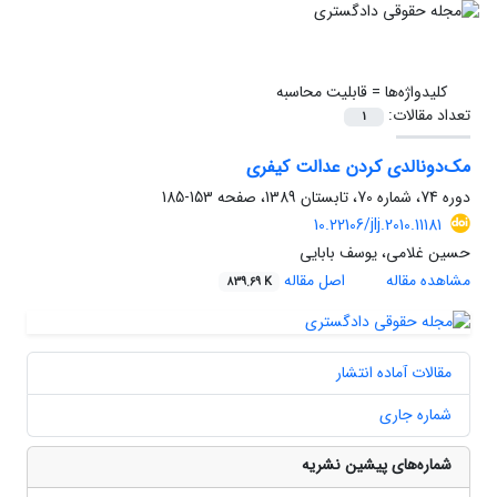
کلیدواژه‌ها =
قابلیت محاسبه
تعداد مقالات:
1
مک‌دونالدی کردن عدالت کیفری
دوره 74، شماره 70، تابستان 1389، صفحه
153-185
10.22106/jlj.2010.11181
حسین غلامی، یوسف بابایی
مشاهده مقاله
اصل مقاله
839.69 K
مقالات آماده انتشار
شماره جاری
شماره‌های پیشین نشریه