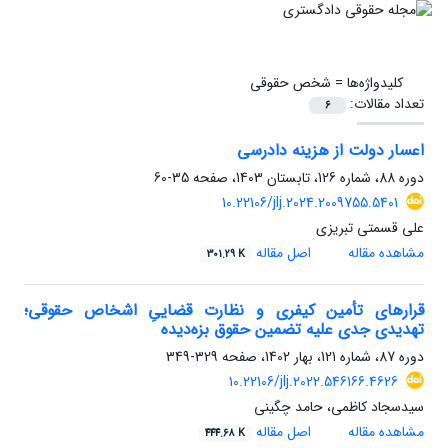
کلیدواژه‌ها =
شخص حقوقی
تعداد مقالات:
6
اعسار دولت از هزینه دادرسی
دوره 88، شماره 126، تابستان 1403، صفحه
35-60
10.22106/jlj.2024.2009755.5401
علی قسمتی تبریزی
مشاهده مقاله
اصل مقاله
301.29 K
قرارهای تأمین کیفری و نظارت قضاییِ اشخاص حقوقی؛
تهدیدی جدی علیه تضمین حقوق بزه‌دیده
دوره 87، شماره 121، بهار 1402، صفحه
329-349
10.22106/jlj.2022.546166.4626
سیدسجاد کاظمی، حامد چگینی
مشاهده مقاله
اصل مقاله
444.68 K