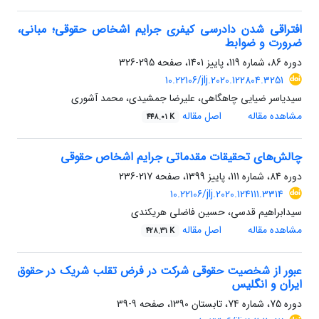
افتراقی شدن دادرسی کیفری جرایم اشخاص حقوقی؛ مبانی،
ضرورت و ضوابط
دوره 86، شماره 119، پاییز 1401، صفحه
295-326
10.22106/jlj.2020.122804.3251
سیدیاسر ضیایی چاهگاهی، علیرضا جمشیدی، محمد آشوری
مشاهده مقاله
اصل مقاله
448.01 K
چالش‌های تحقیقات مقدماتی جرایم اشخاص حقوقی
دوره 84، شماره 111، پاییز 1399، صفحه
217-236
10.22106/jlj.2020.124111.3314
سیدابراهیم قدسی، حسین فاضلی هریکندی
مشاهده مقاله
اصل مقاله
428.31 K
عبور از شخصیت حقوقی شرکت در فرض تقلب شریک در حقوق
ایران و انگلیس
دوره 75، شماره 74، تابستان 1390، صفحه
9-39