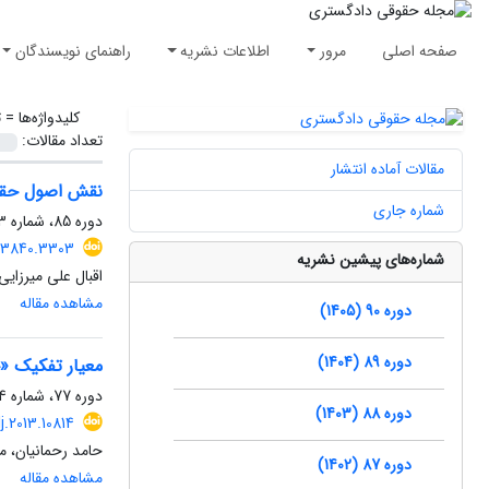
صفحه اصلی
مرور
اطلاعات نشریه
راهنمای نویسندگان
کلیدواژه‌ها =
ت
تعداد مقالات:
مقالات آماده انتشار
نقش اصول حقوقی
شماره جاری
دوره 85، شماره 113، بهار 1400، صفحه
.123840.3303
شماره‌های پیشین نشریه
اقبال علی میرزایی
مشاهده مقاله
دوره 90 (1405)
دوره 89 (1404)
معیار تفکیک «ح
دوره 77، شماره 84، زمستان 1392، صفحه
دوره 88 (1403)
lj.2013.10814
حامد رحمانیان، 
دوره 87 (1402)
مشاهده مقاله