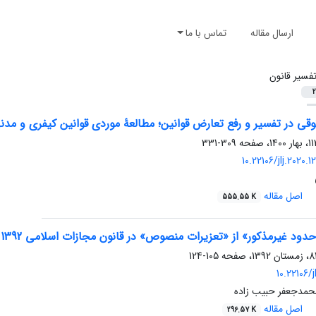
ارسال مقاله
تماس با ما
فسیر قانون
2
 در تفسیر و رفع تعارض قوانین؛ مطالعۀ موردی قوانین کیفری و مدنی
309-331
10.22106/jlj.2020
اصل مقاله
555.55 K
دود غیرمذکور» از «تعزیرات منصوص» در قانون مجازات اسلامی 1392
105-124
10.22106/j
محمدجعفر حبیب زاده
اصل مقاله
296.57 K