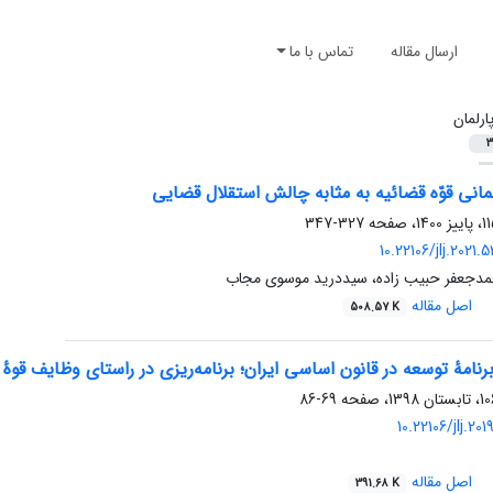
ارسال مقاله
تماس با ما
ارلمان
3
انی قوّه قضائیه به مثابه چالش استقلال قضایی
327-347
10.22106/jlj.2021
مدجعفر حبیب زاده، سیددرید موسوی مجاب
اصل مقاله
508.57 K
برنامۀ توسعه در قانون اساسی ایران؛ برنامه‌ریزی در راستای وظایف قوۀ 
69-86
10.22106/jlj.20
اصل مقاله
391.68 K