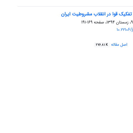
تفکیک قوا در انقلاب مشروطیت ایران
169-191
10.22106/j
اصل مقاله
276.81 K