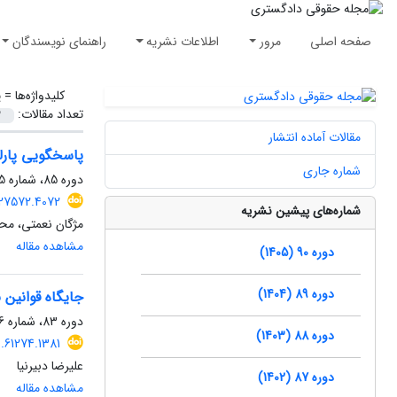
صفحه اصلی
مرور
اطلاعات نشریه
راهنمای نویسندگان
کلیدواژه‌ها =
پ
تعداد مقالات:
مقالات آماده انتشار
پاسخگویی پارلم
شماره جاری
دوره 85، شماره 115، پاییز 1400، صفحه
.527572.4072
شماره‌های پیشین نشریه
مژگان نعمتی، مح
مشاهده مقاله
دوره 90 (1405)
دوره 89 (1404)
جایگاه قوانین 
دوره 83، شماره 106، تابستان 1398، صفحه
دوره 88 (1403)
19.61274.1381
علیرضا دبیرنیا
دوره 87 (1402)
مشاهده مقاله