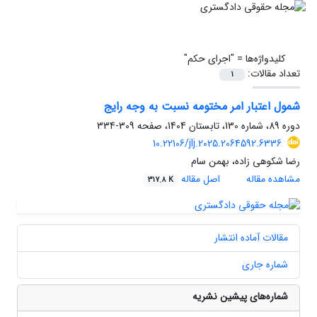
کلیدواژه‌ها =
"اجرای حکم"
تعداد مقالات:
1
شمول اعتبار امر مختومه نسبت به وجه رایج
دوره 89، شماره 130، تابستان 1404، صفحه
309-334
10.22106/jlj.2025.2064592.6336
رضا شکوهی زاده، بهمن سام
مشاهده مقاله
اصل مقاله
317.8 K
مقالات آماده انتشار
شماره جاری
شماره‌های پیشین نشریه