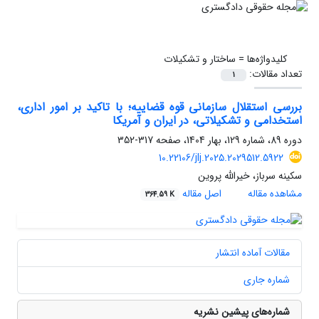
کلیدواژه‌ها =
ساختار و تشکیلات
تعداد مقالات:
1
بررسی استقلال سازمانی قوه قضاییه؛ با تاکید بر امور اداری،
استخدامی و تشکیلاتی، در ایران و آمریکا
دوره 89، شماره 129، بهار 1404، صفحه
317-352
10.22106/jlj.2025.2029512.5922
سکینه سرباز، خیرالله پروین
مشاهده مقاله
اصل مقاله
364.59 K
مقالات آماده انتشار
شماره جاری
شماره‌های پیشین نشریه