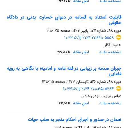
مشاهده مقاله
اصل مقاله
263.67 K
قابلیت استناد به قسامه در دعوای خسارت بدنی در دادگاه
حقوقی
دوره 88، شماره 127، پاییز 1403، صفحه
175-198
10.22106/jlj.2024.2016910.5558
حمید افکار
مشاهده مقاله
اصل مقاله
237.58 K
جبران صدمه بر زیبایی در فقه عامه و امامیه؛ با نگاهی به رویه
قضایی
دوره 88، شماره 126، تابستان 1403، صفحه
115-138
10.22106/jlj.2024.2000351.5284
عباس نیازی، مهدی هادی
مشاهده مقاله
اصل مقاله
261.15 K
ضمان در صدور و اجرای احکام منجر به سلب حیات
دوره 84، شماره 111، پاییز 1399، صفحه
1-22