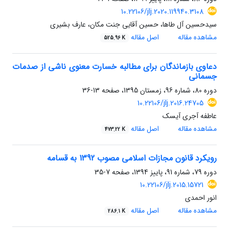
10.22106/jlj.2020.119940.3108
سیدحسین آل طاها، حسین آقایی جنت مکان، عارف بشیری
مشاهده مقاله
اصل مقاله
525.96 K
دعاوی بازماندگان برای مطالبه‌ خسارت معنوی ناشی از صدمات
جسمانی
دوره 80، شماره 96، زمستان 1395، صفحه
13-36
10.22106/jlj.2016.24705
عاطفه آجری آیسک
مشاهده مقاله
اصل مقاله
473.22 K
رویکرد قانون مجازات اسلامی مصوب 1392 به قسامه
دوره 79، شماره 91، پاییز 1394، صفحه
7-35
10.22106/jlj.2015.15721
انور احمدی
مشاهده مقاله
اصل مقاله
286.1 K