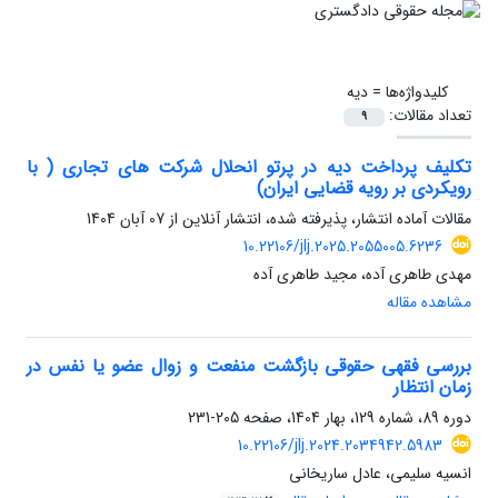
کلیدواژه‌ها =
دیه
تعداد مقالات:
9
تکلیف پرداخت دیه در پرتو انحلال شرکت های تجاری ( با
رویکردی بر رویه قضایی ایران)
مقالات آماده انتشار، پذیرفته شده، انتشار آنلاین از
07 آبان 1404
10.22106/jlj.2025.2055005.6236
مهدی طاهری آده، مجید طاهری آده
مشاهده مقاله
بررسی فقهی حقوقی بازگشت منفعت و زوال عضو یا نفس در
زمان انتظار
دوره 89، شماره 129، بهار 1404، صفحه
205-231
10.22106/jlj.2024.2034942.5983
انسیه سلیمی، عادل ساریخانی