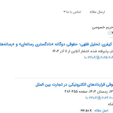
ارسال مقاله
تماس با ما
ریم خصوصی
7
کیفری: تحلیل فقهی- حقوقی دوگانه «دادگستری رسانه‌ای» و «رسانه‌ه
ر، پذیرفته شده، انتشار آنلاین از
11 آذر 1404
10.22106/jlj.2025.
ی قراردادهای الکترونیکی در تجارت بین الملل
455-486
10.22106/jlj.2026.
که
اصل مقاله
362.58 K