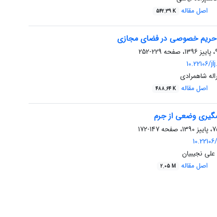
اصل مقاله
542.39 K
و حریم خصوصی در فضای مجازی
229-252
10.22106/jl
له شاهمرادی
اصل مقاله
488.64 K
گیری وضعی از جرم
147-172
10.22106/
علی نجیبیان
اصل مقاله
2.05 M