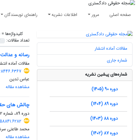
صفحه اصلی
مرور
اطلاعات نشریه
راهنمای نویسندگان
کلیدواژه‌ها =
ح
تعداد مقالات:
مقالات آماده انتشار
رسانه و عدالت 
شماره جاری
مقالات آماده انتشا
2068446.6367
شماره‌های پیشین نشریه
عباس تدین
مشاهده مقاله
دوره 90 (1405)
دوره 89 (1404)
چالش های حقوق
دوره 89، شماره 132، زمستان 1404، صفحه
دوره 88 (1403)
2058841.6282
محمد طاعتی سرش
دوره 87 (1402)
مشاهده مقاله