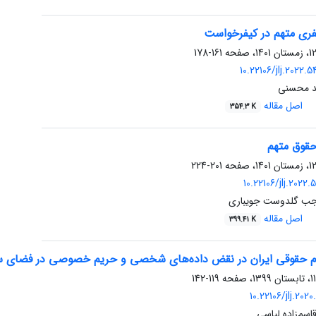
فری متهم در کیفرخواست
161-178
10.22106/jlj.2022
ید محسنی
اصل مقاله
354.3 K
قوق متهم
201-224
10.22106/jlj.2022
رجب گلدوست جویباری
اصل مقاله
399.41 K
م حقوقی ایران در نقض داده‌های شخصی و حریم خصوصی در فضای سا
119-142
10.22106/jlj.202
اسم‌زاده‌ لیاسی