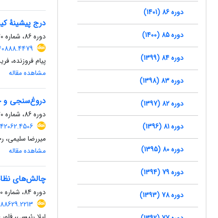
دوره 86 (1401)
درج پیشینۀ کی
دوره 85 (1400)
دوره 86، شماره 120، زمستان 1401، صفحه
.540888.4479
دوره 84 (1399)
پیام فروزنده، فر
مشاهده مقاله
دوره 83 (1398)
دروغ‌سنجی و ح
دوره 82 (1397)
دوره 86، شماره 120، زمستان 1401، صفحه
دوره 81 (1396)
.542062.4506
میررضا سلیمی، 
دوره 80 (1395)
مشاهده مقاله
دوره 79 (1394)
چالش‌های نظا
دوره 84، شماره 110، تابستان 1399، صفحه
دوره 78 (1393)
0.88629.2213
لیلا رئیسی، فلور ق
دوره 77 (1392)