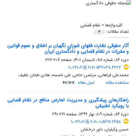
کلیدواژه‌ها =
نظام قضایی
تعداد مقالات:
3
آثار حقوقی نظارت فقهای شورای نگهبان بر اطلاق و عموم قوانین
و مقررات در نظام قضایی و دادگستری ایران
دوره 86، شماره 118، تابستان 1401، صفحه
207-227
10.22106/jlj.2021.532038.4227
محمدعلی فراهانی، مرتضی حاجی علی خمسه، هادی طحان نظیف
مشاهده مقاله
اصل مقاله
471.96 K
راهکارهای پیشگیری و مدیریت تعارض منافع در نظام قضایی
با رویکرد تطبیقی
دوره 84، شماره 109، بهار 1399، صفحه
271-291
10.22106/jlj.2020.105671.2658
حسن وکیلیان، داور درخشان