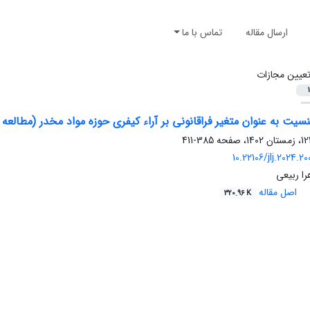
ارسال مقاله
تماس با ما
عیین مجازات
1
جنسیت به عنوان متغیر فراقانونی بر آراء کیفری حوزه مواد مخدر (مطالع
385-411
10.22106/jlj.2024.
ا ربیعی
اصل مقاله
320.96 K