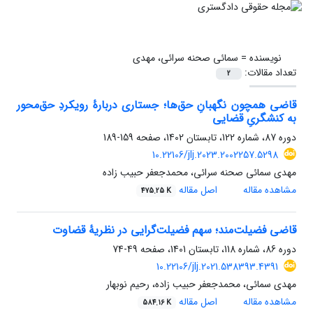
نویسنده =
سمائی صحنه سرائی، مهدی
تعداد مقالات:
2
قاضی همچون نگهبانِ حق‌ها؛ جستاری دربارۀ رویکردِ حق‌محور
به کنشگریِ قضایی
دوره 87، شماره 122، تابستان 1402، صفحه
159-189
10.22106/jlj.2023.2002257.5298
مهدی سمائی صحنه سرائی، محمدجعفر حبیب زاده
مشاهده مقاله
اصل مقاله
475.25 K
قاضی فضیلت‌مند؛ سهم فضیلت‌گرایی در نظریۀ قضاوت
دوره 86، شماره 118، تابستان 1401، صفحه
49-74
10.22106/jlj.2021.538393.4391
مهدی سمائی، محمدجعفر حبیب زاده، رحیم نوبهار
مشاهده مقاله
اصل مقاله
584.16 K