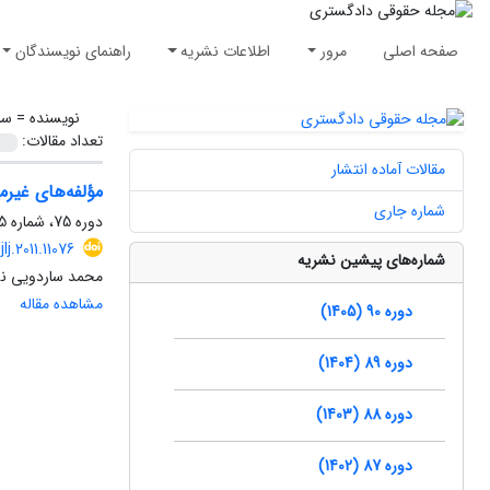
صفحه اصلی
مرور
اطلاعات نشریه
راهنمای نویسندگان
نویسنده =
سا
تعداد مقالات:
مقالات آماده انتشار
مؤلفه‌های غیرمن
شماره جاری
دوره 75، شماره 75، پاییز 1390، صفحه
jlj.2011.11076
شماره‌های پیشین نشریه
محمد ساردویی نس
مشاهده مقاله
دوره 90 (1405)
دوره 89 (1404)
دوره 88 (1403)
دوره 87 (1402)