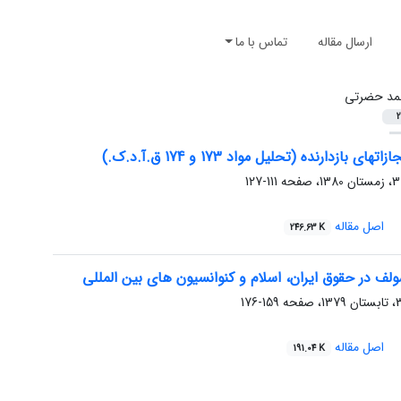
ارسال مقاله
تماس با ما
د حضرتی
2
ی بازدارنده (تحلیل مواد 173 و 174 ق.آ.د.ک.)
111-127
اصل مقاله
246.63 K
لف در حقوق ایران، اسلام و کنوانسیون های بین المللی
159-176
اصل مقاله
191.04 K