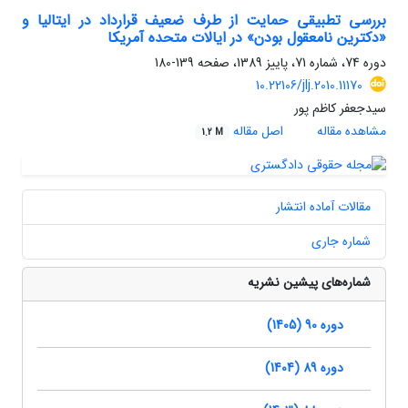
بررسی تطبیقی حمایت از طرف ضعیف قرارداد در ایتالیا و
«دکترین نامعقول بودن» در ایالات متحده آمریکا
دوره 74، شماره 71، پاییز 1389، صفحه
139-180
10.22106/jlj.2010.11170
سیدجعفر کاظم پور
مشاهده مقاله
اصل مقاله
1.2 M
مقالات آماده انتشار
شماره جاری
شماره‌های پیشین نشریه
دوره 90 (1405)
دوره 89 (1404)