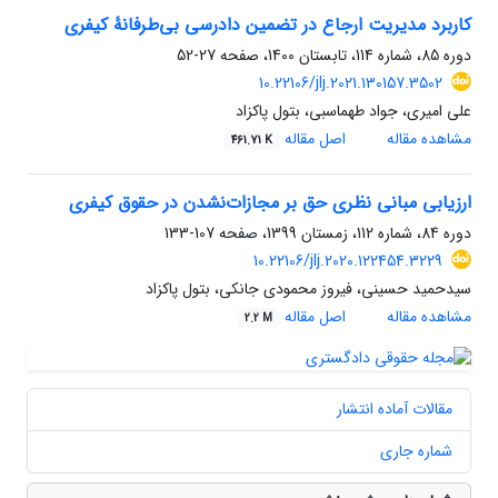
کاربرد مدیریت ارجاع در تضمین دادرسی بی‌طرفانۀ کیفری
دوره 85، شماره 114، تابستان 1400، صفحه
27-52
10.22106/jlj.2021.130157.3502
علی امیری، جواد طهماسبی، بتول پاکزاد
مشاهده مقاله
اصل مقاله
461.71 K
ارزیابی مبانی نظری حق بر مجازات‌نشدن در حقوق کیفری
دوره 84، شماره 112، زمستان 1399، صفحه
107-133
10.22106/jlj.2020.122454.3229
سیدحمید حسینی، فیروز محمودی جانکی، بتول پاکزاد
مشاهده مقاله
اصل مقاله
2.2 M
مقالات آماده انتشار
شماره جاری