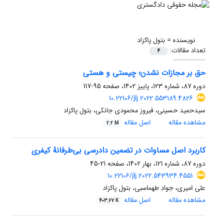
نویسنده =
بتول پاکزاد
تعداد مقالات:
4
حق بر مجازات نشدن؛ چیستی و هستی
دوره 87، شماره 123، پاییز 1402، صفحه
95-117
10.22106/jlj.2022.553189.4826
سیدحمید حسینی، فیروز محمودی جانکی، بتول پاکزاد
مشاهده مقاله
اصل مقاله
2.2 M
کاربرد اصل مساوات در تضمین دادرسی بی‌طرفانۀ کیفری
دوره 87، شماره 121، بهار 1402، صفحه
21-45
10.22106/jlj.2022.543934.4551
علی امیری، جواد طهماسبی، بتول پاکزاد
مشاهده مقاله
اصل مقاله
403.67 K