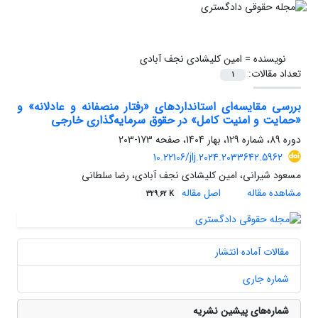
نویسنده =
امین کلیشادی نجف آبادی
تعداد مقالات:
1
بررسی مقایسه‌ای استانداردهای «رفتار منصفانه و عادلانه» و
«حمایت و امنیت کامل» در حقوق سرمایه‌گذاری خارجی
دوره 89، شماره 129، بهار 1404، صفحه
173-203
10.22106/jlj.2024.2033642.5962
مسعود شیرانی، امین کلیشادی نجف آبادی، رضا سلطانی
مشاهده مقاله
اصل مقاله
329.62 K
مقالات آماده انتشار
شماره جاری
شماره‌های پیشین نشریه